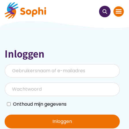
Home
Inloggen
Thema's
Uit het hart
Leren & ontmoeten
Webinars
Onthoud mijn gegevens
E-learnings
Inloggen
Themabijeenkomsten