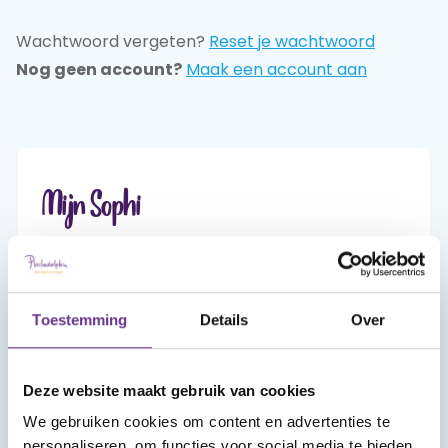
Wachtwoord vergeten?
Reset je wachtwoord
Praat mee
Nog geen account?
Maak een account aan
Clientdossier
Wiki
Mijn
Over
Contact
Sophi
Sophi
Mijn Sophi
Mijn Sophi is je persoonlijke én beveiligde
omgeving van sophi.online. Alleen jij hebt er,
met je inlog en je zelfgekozen wachtwoord,
Toestemming
Details
Over
toegang toe.
Deze website maakt gebruik van cookies
Account aanmaken
We gebruiken cookies om content en advertenties te
personaliseren, om functies voor social media te bieden