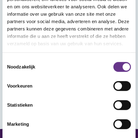
Wat vind je in Mijn Sophi?
en om ons websiteverkeer te analyseren. Ook delen we
In Mijn Sophi kan je de artikelen, kijk- en
informatie over uw gebruik van onze site met onze
luistertips en nieuwsitems terugvinden die je
partners voor social media, adverteren en analyse. Deze
met het hartje als favoriet hebt aangemerkt.
partners kunnen deze gegevens combineren met andere
Heb je je aangemeld voor een webinar? Ook
informatie die u aan ze heeft verstrekt of die ze hebben
verzameld op basis van uw gebruik van hun services.
dat vind je hier terug, met het linkje om het
webinar bij te wonen.
Toestemmingsselectie
Noodzakelijk
Wanneer je ingelogd bent kun je reageren op
de artikelen en reacties van anderen lezen.
Voorkeuren
Statistieken
Marketing