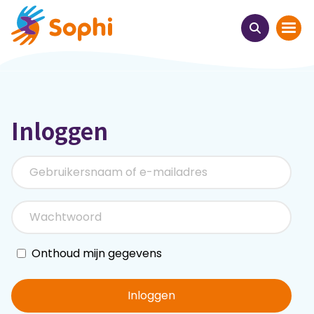
Home
Inloggen
Thema's
Uit het hart
Leren & ontmoeten
Webinars
Onthoud mijn gegevens
E-learnings
Inloggen
Themabijeenkomsten