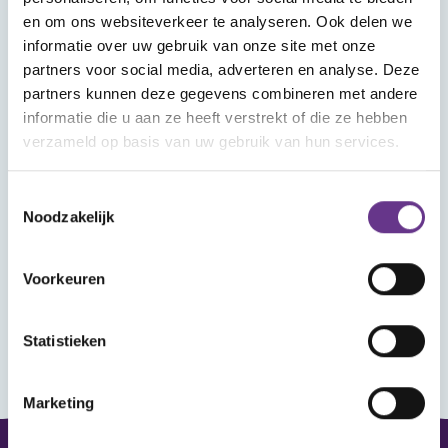
Wat vind je in Mijn Sophi?
en om ons websiteverkeer te analyseren. Ook delen we
In Mijn Sophi kan je de artikelen, kijk- en
informatie over uw gebruik van onze site met onze
luistertips en nieuwsitems terugvinden die je
partners voor social media, adverteren en analyse. Deze
met het hartje als favoriet hebt aangemerkt.
partners kunnen deze gegevens combineren met andere
Heb je je aangemeld voor een webinar? Ook
informatie die u aan ze heeft verstrekt of die ze hebben
verzameld op basis van uw gebruik van hun services.
dat vind je hier terug, met het linkje om het
webinar bij te wonen.
Toestemmingsselectie
Noodzakelijk
Wanneer je ingelogd bent kun je reageren op
de artikelen en reacties van anderen lezen.
Voorkeuren
Statistieken
Marketing