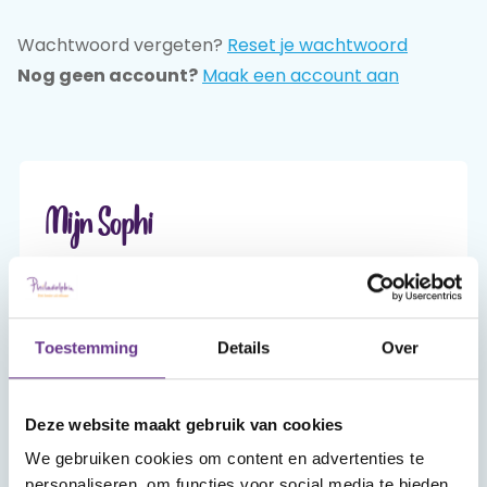
Wachtwoord vergeten?
Reset je wachtwoord
Praat mee
Nog geen account?
Maak een account aan
Clientdossier
Wiki
Mijn
Over
Contact
Sophi
Sophi
Mijn Sophi
Mijn Sophi is je persoonlijke én beveiligde
omgeving van sophi.online. Alleen jij hebt er,
met je inlog en je zelfgekozen wachtwoord,
Toestemming
Details
Over
toegang toe.
Deze website maakt gebruik van cookies
Account aanmaken
We gebruiken cookies om content en advertenties te
personaliseren, om functies voor social media te bieden