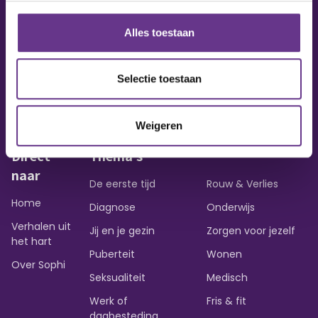
Alles toestaan
Vraag of opmerking?
Heb je een vraag of wil je iets delen?
Selectie toestaan
Contact opnemen
Weigeren
Direct
Thema's
naar
De eerste tijd
Rouw & Verlies
Home
Diagnose
Onderwijs
Verhalen uit
Jij en je gezin
Zorgen voor jezelf
het hart
Puberteit
Wonen
Over Sophi
Seksualiteit
Medisch
Werk of
Fris & fit
dagbesteding