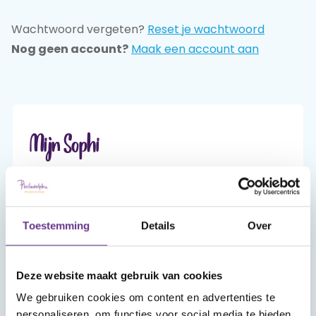
Wachtwoord vergeten?
Reset je wachtwoord
Praat mee
Nog geen account?
Maak een account aan
Clientdossier
Wiki
Mijn
Over
Contact
Sophi
Sophi
Mijn Sophi
Mijn Sophi is je persoonlijke én beveiligde
omgeving van sophi.online. Alleen jij hebt er,
met je inlog en je zelfgekozen wachtwoord,
Toestemming
Details
Over
toegang toe.
Deze website maakt gebruik van cookies
Account aanmaken
We gebruiken cookies om content en advertenties te
personaliseren, om functies voor social media te bieden