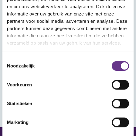
Wat vind je in Mijn Sophi?
en om ons websiteverkeer te analyseren. Ook delen we
In Mijn Sophi kan je de artikelen, kijk- en
informatie over uw gebruik van onze site met onze
luistertips en nieuwsitems terugvinden die je
partners voor social media, adverteren en analyse. Deze
met het hartje als favoriet hebt aangemerkt.
partners kunnen deze gegevens combineren met andere
Heb je je aangemeld voor een webinar? Ook
informatie die u aan ze heeft verstrekt of die ze hebben
verzameld op basis van uw gebruik van hun services.
dat vind je hier terug, met het linkje om het
webinar bij te wonen.
Toestemmingsselectie
Noodzakelijk
Wanneer je ingelogd bent kun je reageren op
de artikelen en reacties van anderen lezen.
Voorkeuren
Statistieken
Marketing