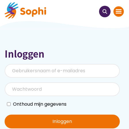
Home
Inloggen
Thema's
Uit het hart
Leren & ontmoeten
Webinars
Onthoud mijn gegevens
E-learnings
Inloggen
Themabijeenkomsten