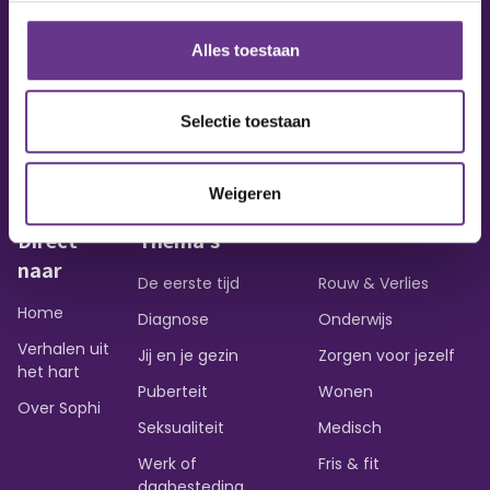
Alles toestaan
Vraag of opmerking?
Heb je een vraag of wil je iets delen?
Selectie toestaan
Contact opnemen
Weigeren
Direct
Thema's
naar
De eerste tijd
Rouw & Verlies
Home
Diagnose
Onderwijs
Verhalen uit
Jij en je gezin
Zorgen voor jezelf
het hart
Puberteit
Wonen
Over Sophi
Seksualiteit
Medisch
Werk of
Fris & fit
dagbesteding