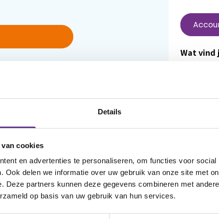
Accou
Wat vind j
In Mijn Sop
je wachtwoord
en luister
 account aan
terugvinde
favoriet 
Details
aangemel
dat vind j
 van cookies
om het we
ent en advertenties te personaliseren, om functies voor social
Wanneer j
. Ook delen we informatie over uw gebruik van onze site met on
e. Deze partners kunnen deze gegevens combineren met andere i
reageren 
erzameld op basis van uw gebruik van hun services.
van ander