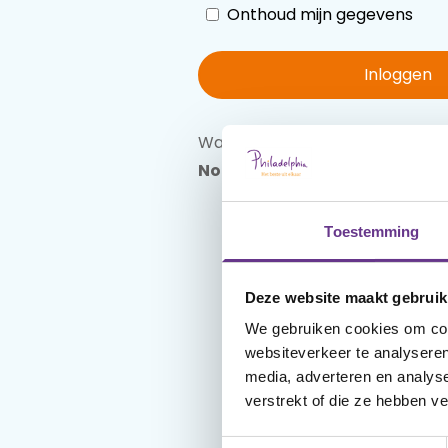
Onthoud mijn gegevens
Inloggen
Wachtwoord vergeten?
Reset 
Nog geen account?
Maak een
Toestemming
Deze website maakt gebruik
We gebruiken cookies om cont
websiteverkeer te analyseren
media, adverteren en analys
verstrekt of die ze hebben v
Toestemmingsselectie