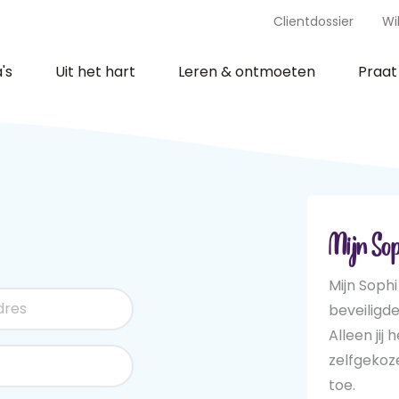
Clientdossier
Wi
's
Uit het hart
Leren & ontmoeten
Praa
Mijn Sop
Mijn Sophi
beveiligd
Alleen jij 
zelfgeko
toe.