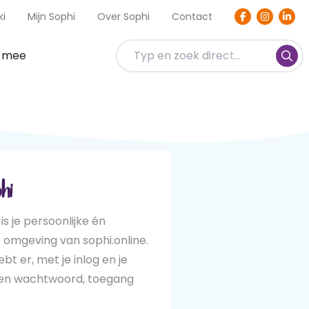
ki
Mijn Sophi
Over Sophi
Contact
t mee
hi
 is je persoonlijke én
e omgeving van sophi.online.
hebt er, met je inlog en je
zen wachtwoord, toegang