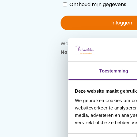
Onthoud mijn gegevens
Inloggen
Wachtwoord vergeten?
Reset 
Nog geen account?
Maak een
Toestemming
Deze website maakt gebruik
We gebruiken cookies om cont
websiteverkeer te analyseren
media, adverteren en analys
verstrekt of die ze hebben v
Toestemmingsselectie