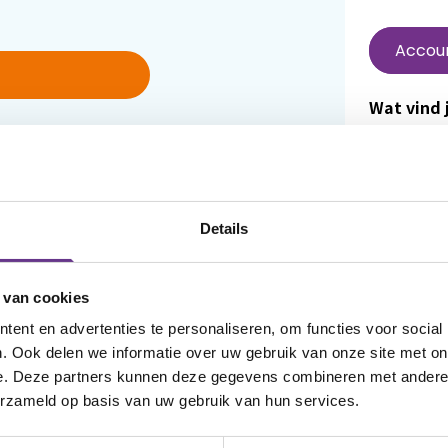
Accou
Wat vind j
In Mijn Sop
je wachtwoord
en luister
 account aan
terugvinde
favoriet 
Details
aangemel
dat vind j
 van cookies
om het we
ent en advertenties te personaliseren, om functies voor social
Wanneer j
. Ook delen we informatie over uw gebruik van onze site met on
e. Deze partners kunnen deze gegevens combineren met andere i
reageren 
erzameld op basis van uw gebruik van hun services.
van ander