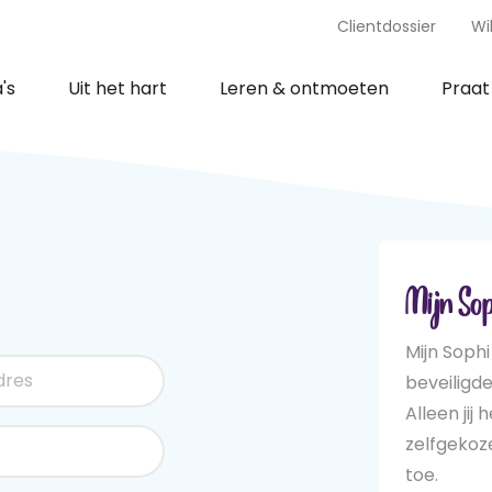
Clientdossier
Wi
's
Uit het hart
Leren & ontmoeten
Praa
Mijn Sop
Mijn Sophi
beveiligd
Alleen jij 
zelfgeko
toe.