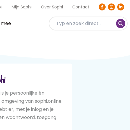
ki
Mijn Sophi
Over Sophi
Contact
t mee
hi
 is je persoonlijke én
e omgeving van sophi.online.
hebt er, met je inlog en je
zen wachtwoord, toegang