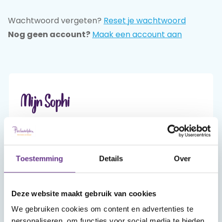
Wachtwoord vergeten?
Reset je wachtwoord
Praat mee
Nog geen account?
Maak een account aan
Clientdossier
Wiki
Mijn
Over
Contact
Sophi
Sophi
Mijn Sophi
Mijn Sophi is je persoonlijke én beveiligde
omgeving van sophi.online. Alleen jij hebt er,
met je inlog en je zelfgekozen wachtwoord,
Toestemming
Details
Over
toegang toe.
Deze website maakt gebruik van cookies
Account aanmaken
We gebruiken cookies om content en advertenties te
personaliseren, om functies voor social media te bieden