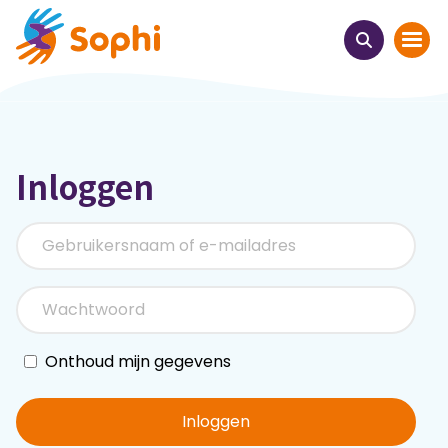
Home
Inloggen
Thema's
Uit het hart
Leren & ontmoeten
Webinars
Onthoud mijn gegevens
E-learnings
Inloggen
Themabijeenkomsten