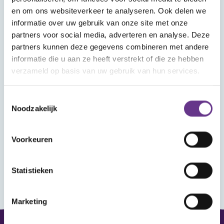
Wat vind je in Mijn Sophi?
en om ons websiteverkeer te analyseren. Ook delen we
In Mijn Sophi kan je de artikelen, kijk- en
informatie over uw gebruik van onze site met onze
luistertips en nieuwsitems terugvinden die je
partners voor social media, adverteren en analyse. Deze
met het hartje als favoriet hebt aangemerkt.
partners kunnen deze gegevens combineren met andere
Heb je je aangemeld voor een webinar? Ook
informatie die u aan ze heeft verstrekt of die ze hebben
verzameld op basis van uw gebruik van hun services.
dat vind je hier terug, met het linkje om het
webinar bij te wonen.
Toestemmingsselectie
Noodzakelijk
Wanneer je ingelogd bent kun je reageren op
de artikelen en reacties van anderen lezen.
Voorkeuren
Statistieken
Marketing