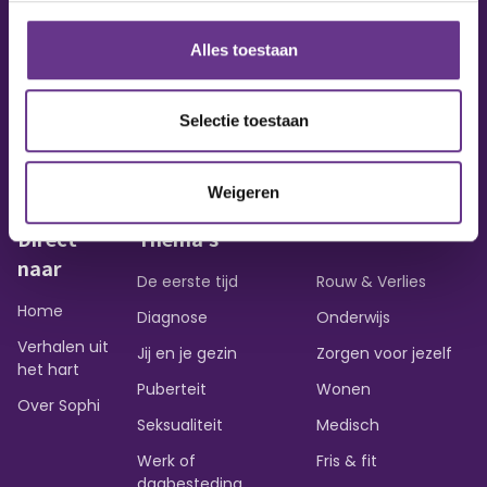
Alles toestaan
Vraag of opmerking?
Heb je een vraag of wil je iets delen?
Selectie toestaan
Contact opnemen
Weigeren
Direct
Thema's
naar
De eerste tijd
Rouw & Verlies
Home
Diagnose
Onderwijs
Verhalen uit
Jij en je gezin
Zorgen voor jezelf
het hart
Puberteit
Wonen
Over Sophi
Seksualiteit
Medisch
Werk of
Fris & fit
dagbesteding