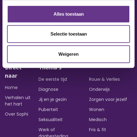
Alles toestaan
Vraag of opmerking?
Heb je een vraag of wil je iets delen?
Selectie toestaan
Contact opnemen
Weigeren
Direct
Thema's
naar
De eerste tijd
Rouw & Verlies
Home
Diagnose
Onderwijs
Verhalen uit
Jij en je gezin
Zorgen voor jezelf
het hart
Puberteit
Wonen
Over Sophi
Seksualiteit
Medisch
Werk of
Fris & fit
dagbesteding