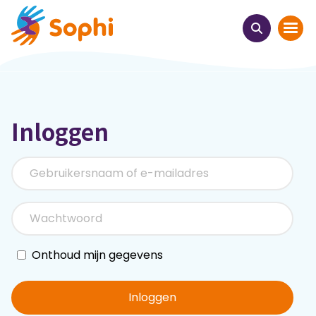
Home
Inloggen
Thema's
Uit het hart
Leren & ontmoeten
Webinars
Onthoud mijn gegevens
E-learnings
Inloggen
Themabijeenkomsten