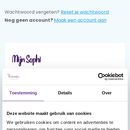
Wachtwoord vergeten?
Reset je wachtwoord
Praat mee
Nog geen account?
Maak een account aan
Clientdossier
Wiki
Mijn
Over
Contact
Sophi
Sophi
Mijn Sophi
Mijn Sophi is je persoonlijke én beveiligde
omgeving van sophi.online. Alleen jij hebt er,
met je inlog en je zelfgekozen wachtwoord,
Toestemming
Details
Over
toegang toe.
Deze website maakt gebruik van cookies
Account aanmaken
We gebruiken cookies om content en advertenties te
personaliseren, om functies voor social media te bieden