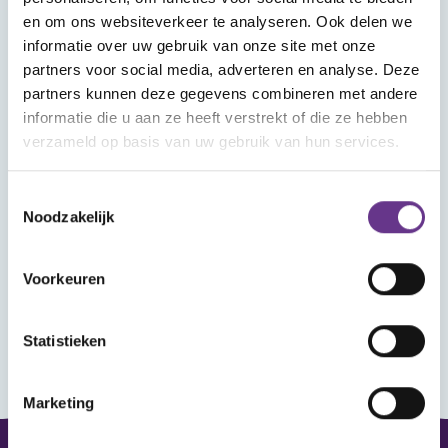
Wat vind je in Mijn Sophi?
en om ons websiteverkeer te analyseren. Ook delen we
In Mijn Sophi kan je de artikelen, kijk- en
informatie over uw gebruik van onze site met onze
luistertips en nieuwsitems terugvinden die je
partners voor social media, adverteren en analyse. Deze
met het hartje als favoriet hebt aangemerkt.
partners kunnen deze gegevens combineren met andere
Heb je je aangemeld voor een webinar? Ook
informatie die u aan ze heeft verstrekt of die ze hebben
verzameld op basis van uw gebruik van hun services.
dat vind je hier terug, met het linkje om het
webinar bij te wonen.
Toestemmingsselectie
Noodzakelijk
Wanneer je ingelogd bent kun je reageren op
de artikelen en reacties van anderen lezen.
Voorkeuren
Statistieken
Marketing