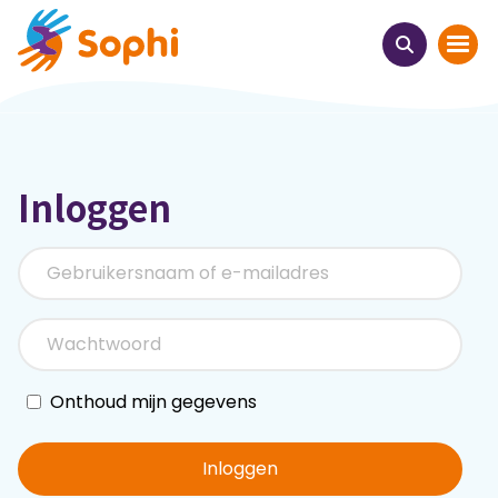
Home
Inloggen
Thema's
Uit het hart
Leren & ontmoeten
Webinars
Onthoud mijn gegevens
E-learnings
Inloggen
Themabijeenkomsten