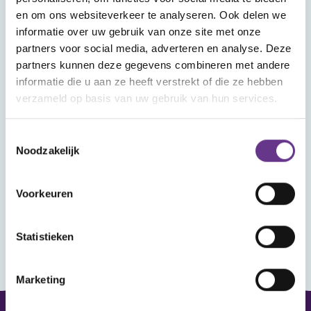
Wat vind je in Mijn Sophi?
en om ons websiteverkeer te analyseren. Ook delen we
In Mijn Sophi kan je de artikelen, kijk- en
informatie over uw gebruik van onze site met onze
luistertips en nieuwsitems terugvinden die je
partners voor social media, adverteren en analyse. Deze
met het hartje als favoriet hebt aangemerkt.
partners kunnen deze gegevens combineren met andere
Heb je je aangemeld voor een webinar? Ook
informatie die u aan ze heeft verstrekt of die ze hebben
verzameld op basis van uw gebruik van hun services.
dat vind je hier terug, met het linkje om het
webinar bij te wonen.
Toestemmingsselectie
Noodzakelijk
Wanneer je ingelogd bent kun je reageren op
de artikelen en reacties van anderen lezen.
Voorkeuren
Statistieken
Marketing