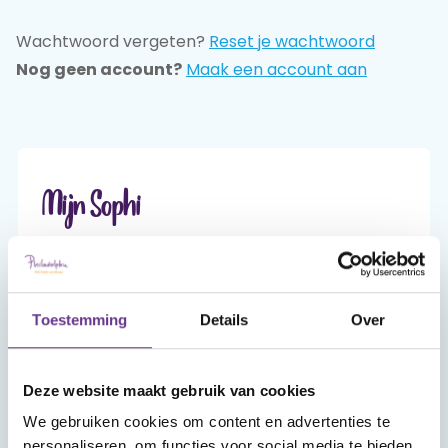
Wachtwoord vergeten?
Reset je wachtwoord
Praat mee
Nog geen account?
Maak een account aan
Clientdossier
Wiki
Mijn
Over
Contact
Sophi
Sophi
Mijn Sophi
Mijn Sophi is je persoonlijke én beveiligde
omgeving van sophi.online. Alleen jij hebt er,
met je inlog en je zelfgekozen wachtwoord,
Toestemming
Details
Over
toegang toe.
Deze website maakt gebruik van cookies
Account aanmaken
We gebruiken cookies om content en advertenties te
personaliseren, om functies voor social media te bieden