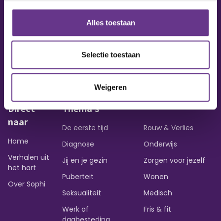
Alles toestaan
Vraag of opmerking?
Heb je een vraag of wil je iets delen?
Selectie toestaan
Contact opnemen
Weigeren
Direct
Thema's
naar
De eerste tijd
Rouw & Verlies
Home
Diagnose
Onderwijs
Verhalen uit
Jij en je gezin
Zorgen voor jezelf
het hart
Puberteit
Wonen
Over Sophi
Seksualiteit
Medisch
Werk of
Fris & fit
dagbesteding