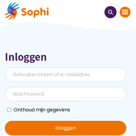
Home
Inloggen
Thema's
Uit het hart
Leren & ontmoeten
Webinars
Onthoud mijn gegevens
E-learnings
Inloggen
Themabijeenkomsten