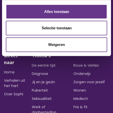
Alles toestaan
Vraag of opmerking?
Heb je een vraag of wil je iets delen?
Selectie toestaan
Contact opnemen
Weigeren
Direct
Thema's
naar
De eerste tijd
Rouw & Verlies
Home
Diagnose
Onderwijs
Verhalen uit
Jij en je gezin
Zorgen voor jezelf
het hart
Puberteit
Wonen
Over Sophi
Seksualiteit
Medisch
Werk of
Fris & fit
dagbesteding