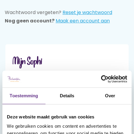
Wachtwoord vergeten?
Reset je wachtwoord
Praat mee
Nog geen account?
Maak een account aan
Clientdossier
Wiki
Mijn
Over
Contact
Sophi
Sophi
Mijn Sophi
Mijn Sophi is je persoonlijke én beveiligde
omgeving van sophi.online. Alleen jij hebt er,
met je inlog en je zelfgekozen wachtwoord,
Toestemming
Details
Over
toegang toe.
Deze website maakt gebruik van cookies
Account aanmaken
We gebruiken cookies om content en advertenties te
personaliseren, om functies voor social media te bieden