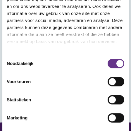
Wat vind je in Mijn Sophi?
en om ons websiteverkeer te analyseren. Ook delen we
In Mijn Sophi kan je de artikelen, kijk- en
informatie over uw gebruik van onze site met onze
luistertips en nieuwsitems terugvinden die je
partners voor social media, adverteren en analyse. Deze
met het hartje als favoriet hebt aangemerkt.
partners kunnen deze gegevens combineren met andere
Heb je je aangemeld voor een webinar? Ook
informatie die u aan ze heeft verstrekt of die ze hebben
verzameld op basis van uw gebruik van hun services.
dat vind je hier terug, met het linkje om het
webinar bij te wonen.
Toestemmingsselectie
Noodzakelijk
Wanneer je ingelogd bent kun je reageren op
de artikelen en reacties van anderen lezen.
Voorkeuren
Statistieken
Marketing