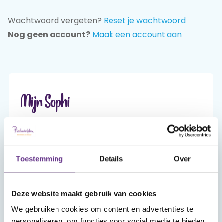
Wachtwoord vergeten?
Reset je wachtwoord
Praat mee
Nog geen account?
Maak een account aan
Clientdossier
Wiki
Mijn
Over
Contact
Sophi
Sophi
Mijn Sophi
Mijn Sophi is je persoonlijke én beveiligde
omgeving van sophi.online. Alleen jij hebt er,
met je inlog en je zelfgekozen wachtwoord,
Toestemming
Details
Over
toegang toe.
Deze website maakt gebruik van cookies
Account aanmaken
We gebruiken cookies om content en advertenties te
personaliseren, om functies voor social media te bieden