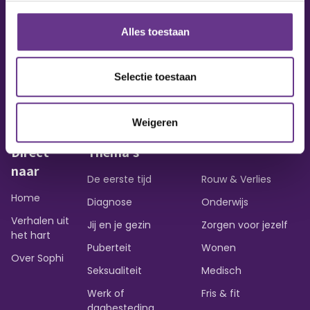
Alles toestaan
Vraag of opmerking?
Heb je een vraag of wil je iets delen?
Selectie toestaan
Contact opnemen
Weigeren
Direct
Thema's
naar
De eerste tijd
Rouw & Verlies
Home
Diagnose
Onderwijs
Verhalen uit
Jij en je gezin
Zorgen voor jezelf
het hart
Puberteit
Wonen
Over Sophi
Seksualiteit
Medisch
Werk of
Fris & fit
dagbesteding