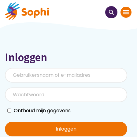
Home
Inloggen
Thema's
Uit het hart
Leren & ontmoeten
Webinars
Onthoud mijn gegevens
E-learnings
Inloggen
Themabijeenkomsten