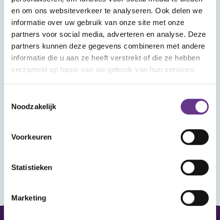
Wat vind je in Mijn Sophi?
en om ons websiteverkeer te analyseren. Ook delen we
In Mijn Sophi kan je de artikelen, kijk- en
informatie over uw gebruik van onze site met onze
luistertips en nieuwsitems terugvinden die je
partners voor social media, adverteren en analyse. Deze
met het hartje als favoriet hebt aangemerkt.
partners kunnen deze gegevens combineren met andere
Heb je je aangemeld voor een webinar? Ook
informatie die u aan ze heeft verstrekt of die ze hebben
verzameld op basis van uw gebruik van hun services.
dat vind je hier terug, met het linkje om het
webinar bij te wonen.
Toestemmingsselectie
Noodzakelijk
Wanneer je ingelogd bent kun je reageren op
de artikelen en reacties van anderen lezen.
Voorkeuren
Statistieken
Marketing