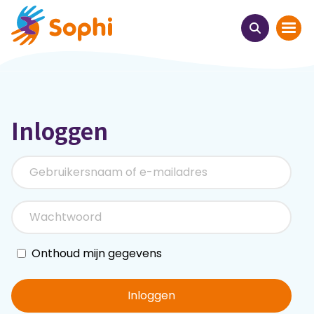
Home
Inloggen
Thema's
Uit het hart
Leren & ontmoeten
Webinars
Onthoud mijn gegevens
E-learnings
Inloggen
Themabijeenkomsten