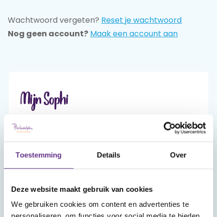
Wachtwoord vergeten?
Reset je wachtwoord
Praat mee
Nog geen account?
Maak een account aan
Clientdossier
Wiki
Mijn
Over
Contact
Sophi
Sophi
Mijn Sophi
Mijn Sophi is je persoonlijke én beveiligde
omgeving van sophi.online. Alleen jij hebt er,
met je inlog en je zelfgekozen wachtwoord,
Toestemming
Details
Over
toegang toe.
Deze website maakt gebruik van cookies
Account aanmaken
We gebruiken cookies om content en advertenties te
personaliseren, om functies voor social media te bieden