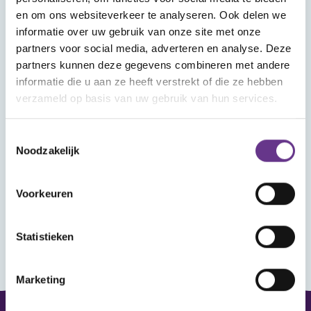
Wat vind je in Mijn Sophi?
en om ons websiteverkeer te analyseren. Ook delen we
In Mijn Sophi kan je de artikelen, kijk- en
informatie over uw gebruik van onze site met onze
luistertips en nieuwsitems terugvinden die je
partners voor social media, adverteren en analyse. Deze
met het hartje als favoriet hebt aangemerkt.
partners kunnen deze gegevens combineren met andere
Heb je je aangemeld voor een webinar? Ook
informatie die u aan ze heeft verstrekt of die ze hebben
verzameld op basis van uw gebruik van hun services.
dat vind je hier terug, met het linkje om het
webinar bij te wonen.
Toestemmingsselectie
Noodzakelijk
Wanneer je ingelogd bent kun je reageren op
de artikelen en reacties van anderen lezen.
Voorkeuren
Statistieken
Marketing