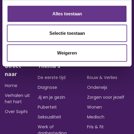
Alles toestaan
Vraag of opmerking?
Heb je een vraag of wil je iets delen?
Selectie toestaan
Contact opnemen
Weigeren
Direct
Thema's
naar
De eerste tijd
Rouw & Verlies
Home
Diagnose
Onderwijs
Verhalen uit
Jij en je gezin
Zorgen voor jezelf
het hart
Puberteit
Wonen
Over Sophi
Seksualiteit
Medisch
Werk of
Fris & fit
dagbesteding