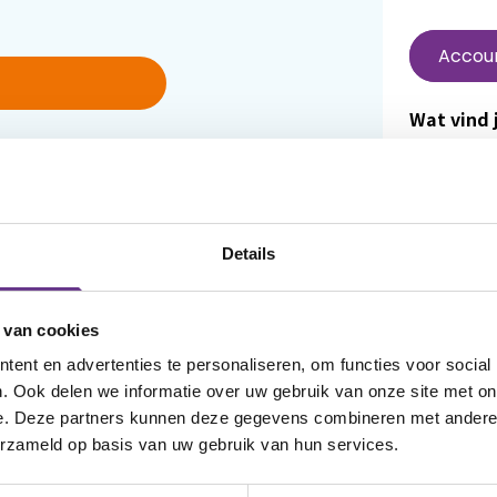
Accou
Wat vind j
In Mijn Sop
je wachtwoord
en luister
 account aan
terugvinde
favoriet 
Details
aangemel
dat vind j
 van cookies
om het we
ent en advertenties te personaliseren, om functies voor social
Wanneer j
. Ook delen we informatie over uw gebruik van onze site met on
e. Deze partners kunnen deze gegevens combineren met andere i
reageren 
erzameld op basis van uw gebruik van hun services.
van ander