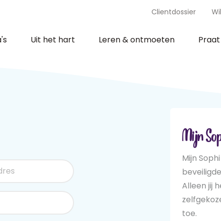
Clientdossier
Wi
's
Uit het hart
Leren & ontmoeten
Praa
Mijn Sop
Mijn Sophi
beveiligd
Alleen jij 
zelfgeko
toe.