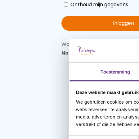
Onthoud mijn gegevens
Inloggen
Wachtwoord vergeten?
Reset 
Nog geen account?
Maak een
Toestemming
Deze website maakt gebruik
We gebruiken cookies om cont
websiteverkeer te analyseren
media, adverteren en analys
verstrekt of die ze hebben v
Toestemmingsselectie