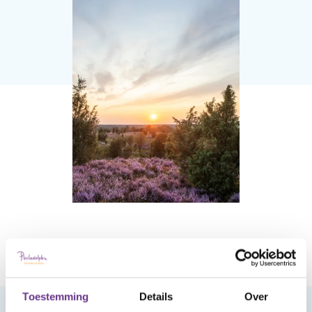
Praat mee
Clientdossier
Wiki
Mijn
Over
Contact
Sophi
Sophi
Toestemming
Details
Over