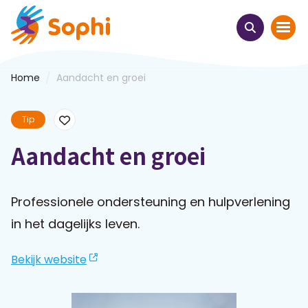
/
Home
Aandacht en groei
Home
Tip
Thema's
Aandacht en groei
Uit het hart
Leren & ontmoeten
Professionele ondersteuning en hulpverlening
in het dagelijks leven.
Webinars
Bekijk website
E-learnings
Themabijeenkomsten