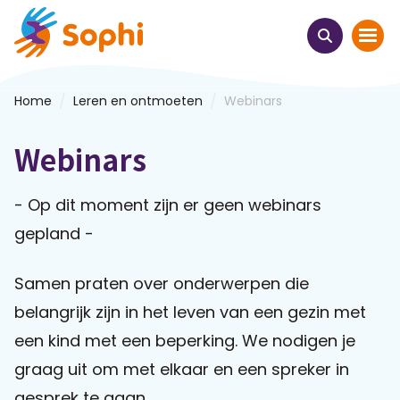
/
/
Home
Leren en ontmoeten
Webinars
Home
Webinars
Thema's
- Op dit moment zijn er geen webinars
Uit het hart
gepland -
Leren & ontmoeten
Samen praten over onderwerpen die
Webinars
belangrijk zijn in het leven van een gezin met
een kind met een beperking. We nodigen je
E-learnings
graag uit om met elkaar en een spreker in
Themabijeenkomsten
gesprek te gaan.