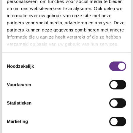
personaliseren, om functies voor social media te bieden
stress
uitgelegd
en om ons websiteverkeer te analyseren. Ook delen we
informatie over uw gebruik van onze site met onze
partners voor social media, adverteren en analyse. Deze
partners kunnen deze gegevens combineren met andere
informatie die u aan ze heeft verstrekt of die ze hebben
verzameld op basis van uw gebruik van hun services.
INFORMATIEF
3:11
Toestemmingsselectie
Noodzakelijk
Philadelphia Zorg -
Naar de stembus.
Wat is geluk? (lvb -
Kan mijn kind dat
Voorkeuren
op eigen benen)
wel?
Statistieken
verhalen
Interessante
Marketing
Waarom ik minder van Anna deel op