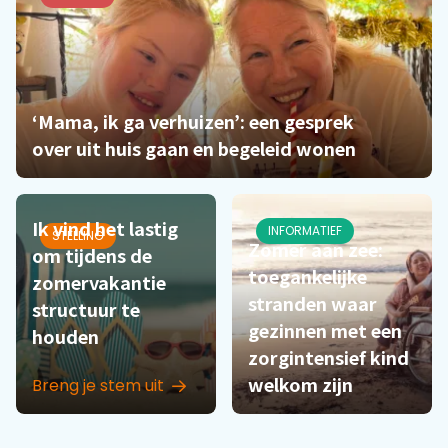
‘Mama, ik ga verhuizen’: een gesprek
over uit huis gaan en begeleid wonen
Ik vind het lastig
INFORMATIEF
STELLING
Zomer aan zee:
om tijdens de
toegankelijke
zomervakantie
stranden waar
structuur te
gezinnen met een
houden
zorgintensief kind
welkom zijn
Breng je stem uit