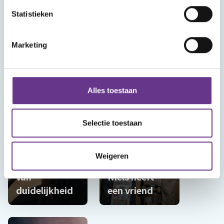
verstandelijke
seksdokter
Statistieken
beperking
Corrie?
Marketing
Alles toestaan
Selectie toestaan
INFORMATIEF
Seksuologe
Weigeren
VIDEO
Judith houdt
van
Niels heeft
duidelijkheid
een vriend