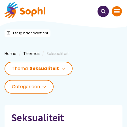
Terug naar overzicht
Home
Thema's
/
/
Home
Themas
Seksualiteit
Uit het hart
Thema:
Seksualiteit
Leren & ontmoeten
Categorieën
Webinars
E-learnings
Seksualiteit
Themabijeenkomsten