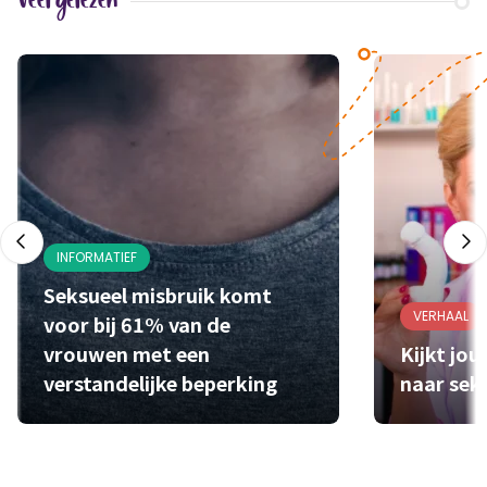
Veel gelezen
INFORMATIEF
Seksueel misbruik komt
VERHAAL
voor bij 61% van de
vrouwen met een
Kijkt jo
verstandelijke beperking
naar sek