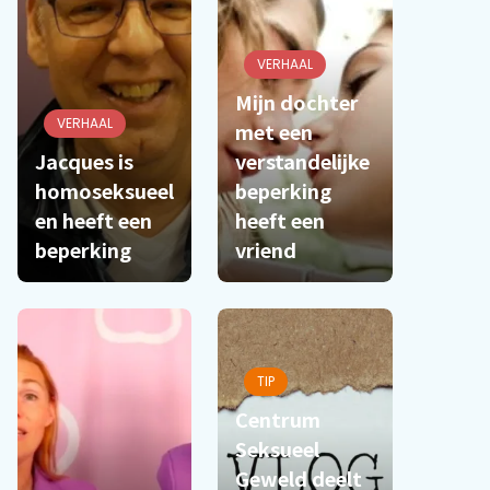
VERHAAL
Mijn dochter
VERHAAL
met een
Jacques is
verstandelijke
homoseksueel
beperking
en heeft een
heeft een
beperking
vriend
TIP
Centrum
Seksueel
Geweld deelt