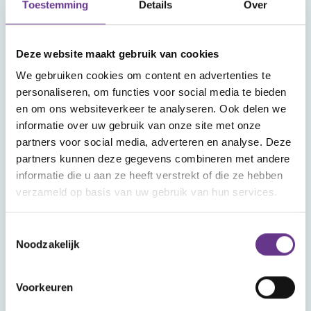
Toestemming
Details
Over
dat is
TIP
Deze website maakt gebruik van cookies
You Tube
programma:
We gebruiken cookies om content en advertenties te
personaliseren, om functies voor social media te bieden
Lijf en Liefde
en om ons websiteverkeer te analyseren. Ook delen we
informatie over uw gebruik van onze site met onze
partners voor social media, adverteren en analyse. Deze
partners kunnen deze gegevens combineren met andere
informatie die u aan ze heeft verstrekt of die ze hebben
verzameld op basis van uw gebruik van hun services.
INFORMATIEF
Toestemmingsselectie
VERHAAL
Weerbaarheidstraining
Noodzakelijk
en seksuele
Kijkt jouw
voorlichting voor
kind ook
Voorkeuren
jongeren met een
graag naar