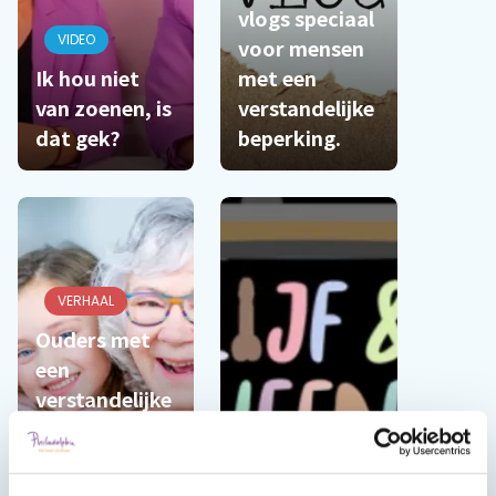
vlogs speciaal
VIDEO
voor mensen
Ik hou niet
met een
van zoenen, is
verstandelijke
dat gek?
beperking.
VERHAAL
Ouders met
een
verstandelijke
beperking,
oma Irma
vertelt hoe