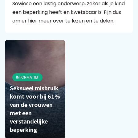
Sowieso een lastig onderwerp, zeker als je kind
een beperking heeft en kwetsbaar is. Fijn dus
Praat mee
om er hier meer over te lezen en te delen.
Clientdossier
Wiki
Mijn
Over
Contact
Sophi
Sophi
INFORMATIEF
Seksueel misbruik
komt voor bij 61%
van de vrouwen
met een
verstandelijke
beperking