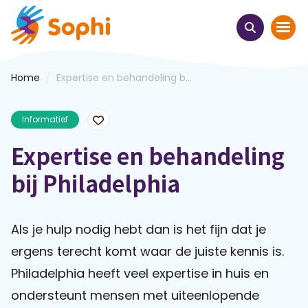
/
Home
Expertise en behandeling b...
Home
Informatief
Thema's
Expertise en behandeling
Uit het hart
bij Philadelphia
Leren & ontmoeten
Als je hulp nodig hebt dan is het fijn dat je
Webinars
ergens terecht komt waar de juiste kennis is.
E-learnings
Philadelphia heeft veel expertise in huis en
ondersteunt mensen met uiteenlopende
Themabijeenkomsten