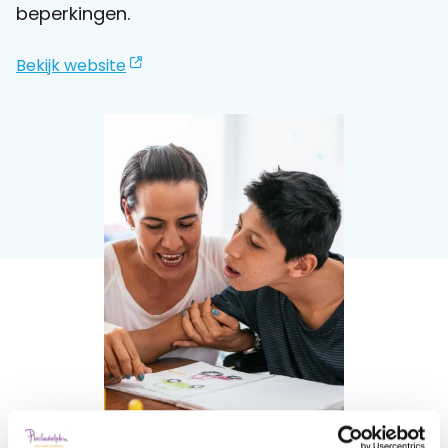
beperkingen.
Praat mee
Bekijk website
Clientdossier
Wiki
Mijn
Over
Contact
Sophi
Sophi