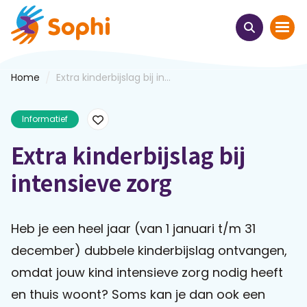
/
Home
Extra kinderbijslag bij in...
Home
Informatief
Thema's
Extra kinderbijslag bij
Uit het hart
intensieve zorg
Leren & ontmoeten
Heb je een heel jaar (van 1 januari t/m 31
Webinars
december) dubbele kinderbijslag ontvangen,
E-learnings
omdat jouw kind intensieve zorg nodig heeft
en thuis woont? Soms kan je dan ook een
Themabijeenkomsten