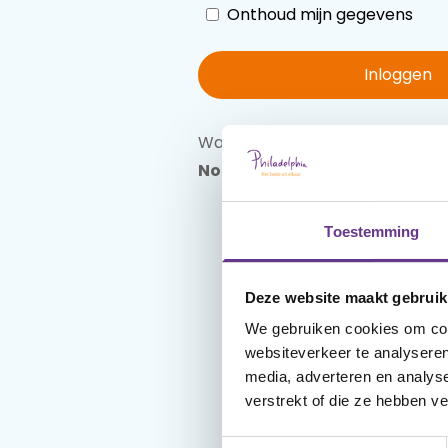
Onthoud mijn gegevens
Inloggen
Wachtwoord vergeten?
Reset 
Nog geen account?
Maak een
Toestemming
Deze website maakt gebruik
We gebruiken cookies om cont
websiteverkeer te analyseren
media, adverteren en analys
verstrekt of die ze hebben v
Toestemmingsselectie