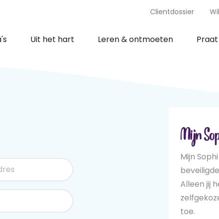
Clientdossier
Wi
's
Uit het hart
Leren & ontmoeten
Praa
Mijn Sop
Mijn Sophi
beveiligd
Alleen jij 
zelfgeko
toe.