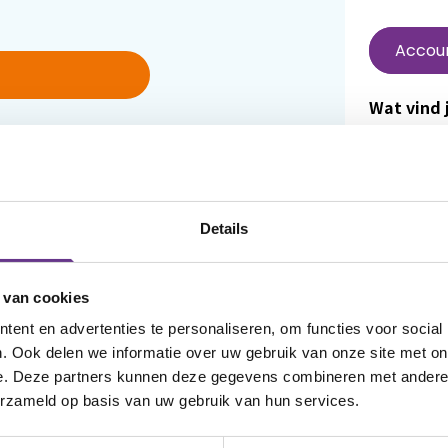
Accou
Wat vind j
In Mijn Sop
je wachtwoord
en luister
 account aan
terugvinde
favoriet 
Details
aangemel
dat vind j
 van cookies
om het we
ent en advertenties te personaliseren, om functies voor social
Wanneer j
. Ook delen we informatie over uw gebruik van onze site met on
e. Deze partners kunnen deze gegevens combineren met andere i
reageren 
erzameld op basis van uw gebruik van hun services.
van ander