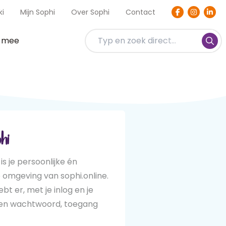
ki
Mijn Sophi
Over Sophi
Contact
t mee
hi
 is je persoonlijke én
e omgeving van sophi.online.
hebt er, met je inlog en je
zen wachtwoord, toegang