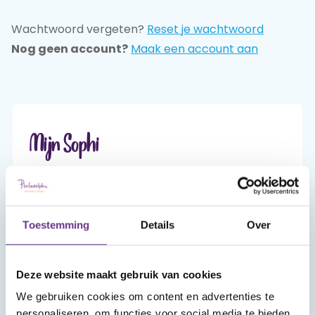
Wachtwoord vergeten?
Reset je wachtwoord
Praat mee
Nog geen account?
Maak een account aan
Clientdossier
Wiki
Mijn
Over
Contact
Sophi
Sophi
Mijn Sophi
Mijn Sophi is je persoonlijke én beveiligde
omgeving van sophi.online. Alleen jij hebt er,
met je inlog en je zelfgekozen wachtwoord,
Toestemming
Details
Over
toegang toe.
Deze website maakt gebruik van cookies
Account aanmaken
We gebruiken cookies om content en advertenties te
personaliseren, om functies voor social media te bieden