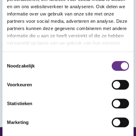
Wat vind je in Mijn Sophi?
en om ons websiteverkeer te analyseren. Ook delen we
In Mijn Sophi kan je de artikelen, kijk- en
informatie over uw gebruik van onze site met onze
luistertips en nieuwsitems terugvinden die je
partners voor social media, adverteren en analyse. Deze
met het hartje als favoriet hebt aangemerkt.
partners kunnen deze gegevens combineren met andere
Heb je je aangemeld voor een webinar? Ook
informatie die u aan ze heeft verstrekt of die ze hebben
verzameld op basis van uw gebruik van hun services.
dat vind je hier terug, met het linkje om het
webinar bij te wonen.
Toestemmingsselectie
Noodzakelijk
Wanneer je ingelogd bent kun je reageren op
de artikelen en reacties van anderen lezen.
Voorkeuren
Statistieken
Marketing