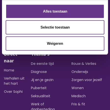
Alles toestaan
Vraag of opmerking?
Heb je een vraag of wil je iets delen?
Selectie toestaan
Contact opnemen
Weigeren
Direct
Thema's
naar
De eerste tijd
Rouw & Verlies
Home
Diagnose
Onderwijs
Verhalen uit
Jij en je gezin
Zorgen voor jezelf
het hart
Puberteit
Wonen
Over Sophi
Seksualiteit
Medisch
Werk of
Fris & fit
dagbesteding