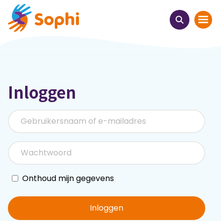
Home
Inloggen
Thema's
Uit het hart
Leren & ontmoeten
Webinars
Onthoud mijn gegevens
E-learnings
Inloggen
Themabijeenkomsten