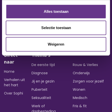
Alles toestaan
Vraag of opmerking?
Heb je een vraag of wil je iets delen?
Selectie toestaan
Contact opnemen
Weigeren
Direct
Thema's
naar
De eerste tijd
Rouw & Verlies
Home
Diagnose
Onderwijs
Verhalen uit
Jij en je gezin
Zorgen voor jezelf
het hart
Puberteit
Wonen
Over Sophi
Seksualiteit
Medisch
Werk of
Fris & fit
dagbesteding