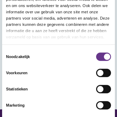
Wat vind je in Mijn Sophi?
en om ons websiteverkeer te analyseren. Ook delen we
In Mijn Sophi kan je de artikelen, kijk- en
informatie over uw gebruik van onze site met onze
luistertips en nieuwsitems terugvinden die je
partners voor social media, adverteren en analyse. Deze
met het hartje als favoriet hebt aangemerkt.
partners kunnen deze gegevens combineren met andere
Heb je je aangemeld voor een webinar? Ook
informatie die u aan ze heeft verstrekt of die ze hebben
verzameld op basis van uw gebruik van hun services.
dat vind je hier terug, met het linkje om het
webinar bij te wonen.
Toestemmingsselectie
Noodzakelijk
Wanneer je ingelogd bent kun je reageren op
de artikelen en reacties van anderen lezen.
Voorkeuren
Statistieken
Marketing