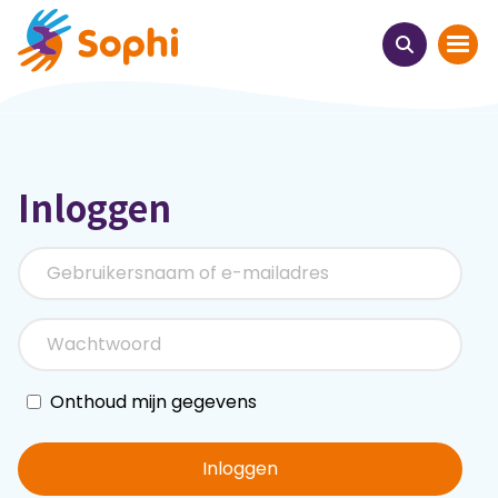
Home
Inloggen
Thema's
Uit het hart
Leren & ontmoeten
Webinars
Onthoud mijn gegevens
E-learnings
Inloggen
Themabijeenkomsten