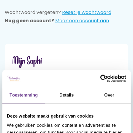
Wachtwoord vergeten?
Reset je wachtwoord
Praat mee
Nog geen account?
Maak een account aan
Clientdossier
Wiki
Mijn
Over
Contact
Sophi
Sophi
Mijn Sophi
Mijn Sophi is je persoonlijke én beveiligde
omgeving van sophi.online. Alleen jij hebt er,
met je inlog en je zelfgekozen wachtwoord,
Toestemming
Details
Over
toegang toe.
Deze website maakt gebruik van cookies
Account aanmaken
We gebruiken cookies om content en advertenties te
personaliseren, om functies voor social media te bieden