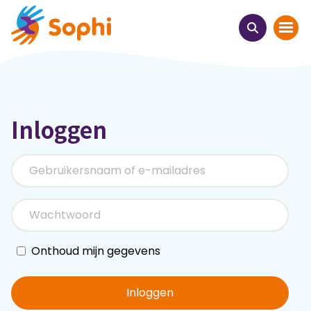
Home
Inloggen
Thema's
Uit het hart
Leren & ontmoeten
Webinars
Onthoud mijn gegevens
E-learnings
Inloggen
Themabijeenkomsten