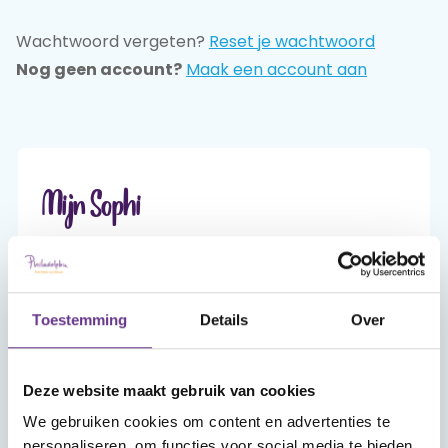
Wachtwoord vergeten?
Reset je wachtwoord
Praat mee
Nog geen account?
Maak een account aan
Clientdossier
Wiki
Mijn
Over
Contact
Sophi
Sophi
Mijn Sophi
Mijn Sophi is je persoonlijke én beveiligde
omgeving van sophi.online. Alleen jij hebt er,
met je inlog en je zelfgekozen wachtwoord,
Toestemming
Details
Over
toegang toe.
Deze website maakt gebruik van cookies
Account aanmaken
We gebruiken cookies om content en advertenties te
personaliseren, om functies voor social media te bieden