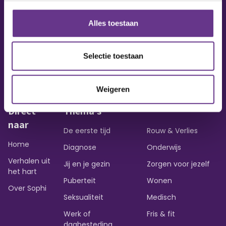
Alles toestaan
Vraag of opmerking?
Heb je een vraag of wil je iets delen?
Selectie toestaan
Contact opnemen
Weigeren
Direct
Thema's
naar
De eerste tijd
Rouw & Verlies
Home
Diagnose
Onderwijs
Verhalen uit
Jij en je gezin
Zorgen voor jezelf
het hart
Puberteit
Wonen
Over Sophi
Seksualiteit
Medisch
Werk of
Fris & fit
dagbesteding