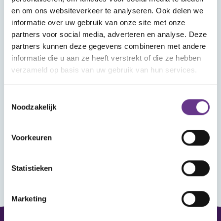
Wat vind je in Mijn Sophi?
en om ons websiteverkeer te analyseren. Ook delen we
In Mijn Sophi kan je de artikelen, kijk- en
informatie over uw gebruik van onze site met onze
luistertips en nieuwsitems terugvinden die je
partners voor social media, adverteren en analyse. Deze
met het hartje als favoriet hebt aangemerkt.
partners kunnen deze gegevens combineren met andere
Heb je je aangemeld voor een webinar? Ook
informatie die u aan ze heeft verstrekt of die ze hebben
verzameld op basis van uw gebruik van hun services.
dat vind je hier terug, met het linkje om het
webinar bij te wonen.
Toestemmingsselectie
Noodzakelijk
Wanneer je ingelogd bent kun je reageren op
de artikelen en reacties van anderen lezen.
Voorkeuren
Statistieken
Marketing