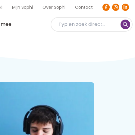
ki
Mijn Sophi
Over Sophi
Contact
t mee