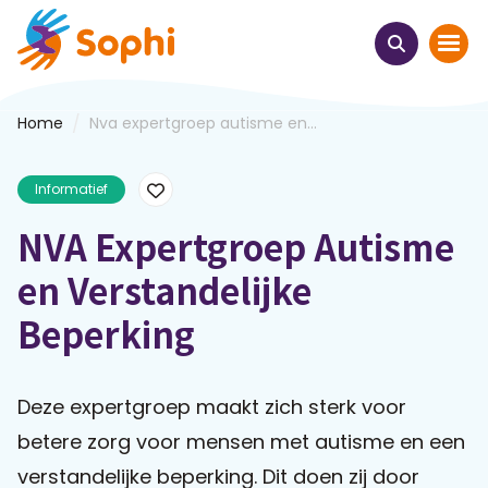
/
Home
Nva expertgroep autisme en...
Home
Informatief
Thema's
NVA Expertgroep Autisme
Uit het hart
en Verstandelijke
Leren & ontmoeten
Beperking
Webinars
Deze expertgroep maakt zich sterk voor
E-learnings
betere zorg voor mensen met autisme en een
verstandelijke beperking. Dit doen zij door
Themabijeenkomsten