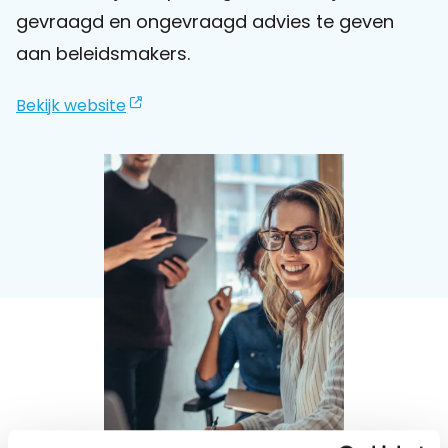
gevraagd en ongevraagd advies te geven
Praat mee
aan beleidsmakers.
Bekijk website
Clientdossier
Wiki
Mijn
Over
Contact
Sophi
Sophi