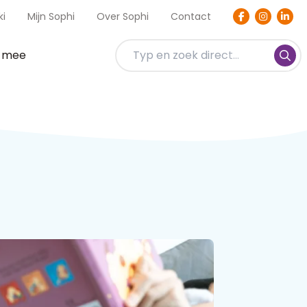
ki
Mijn Sophi
Over Sophi
Contact
t mee