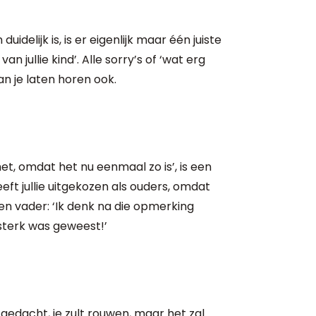
delijk is, is er eigenlijk maar één juiste
n jullie kind’. Alle sorry’s of ‘wat erg
van je laten horen ook.
het, omdat het nu eenmaal zo is’, is een
eeft jullie uitgekozen als ouders, omdat
 Een vader: ‘Ik denk na die opmerking
 sterk was geweest!’
d gedacht, je zult rouwen, maar het zal