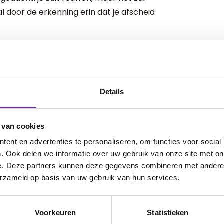
al door de erkenning erin dat je afscheid
dat misschien nu nog niet: ‘Als je dacht
Details
n maar af. Je kind gaat veel meer
t voor mogelijk hebt gehouden.’
 van cookies
ent en advertenties te personaliseren, om functies voor social
. Ook delen we informatie over uw gebruik van onze site met on
e. Deze partners kunnen deze gegevens combineren met andere i
il, alleen verloopt het pad ernaartoe
erzameld op basis van uw gebruik van hun services.
uden alle artsen deze positieve
en geven. Een moeder: ‘Onze zoon is
Voorkeuren
Statistieken
recies die woorden, uitgesproken door