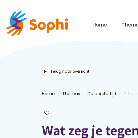
Home
Thema
Terug naar overzicht
/
/
/
Home
Themas
De eerste tijd
Dit zij
Wat zeg je teg