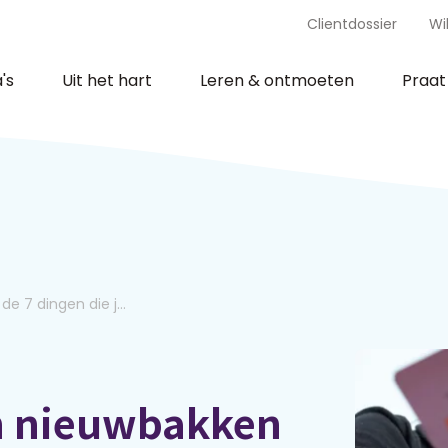
Clientdossier
Wi
's
Uit het hart
Leren & ontmoeten
Praa
n de 7 dingen die j...
en nieuwbakken