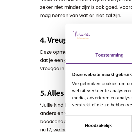
zeker niet minder zijn’ is ook goed. Voor
mag nemen van wat er niet zal zijn.
4. Vreugde
Deze opmerking is ook fijn, ook al zie je 
Toestemming
dat je een gelukkig leven had wacht da
vreugde in je leven brengen, dan je ooi
Deze website maakt gebruik
We gebruiken cookies om cont
5. Alles kan
websiteverkeer te analyseren
media, adverteren en analys
‘Jullie kind kan alles bereiken wat het w
verstrekt of die ze hebben v
anders en vaak langzamer.’ Eigenlijk zo
Toestemmingsselectie
boodschap aan nieuwe ouders mee moet
Noodzakelijk
nu 17, we houden nog steeds vast aan p