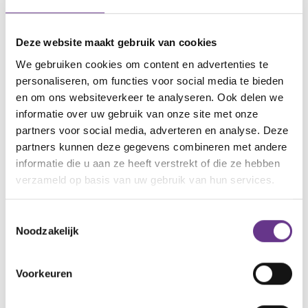
‘Ik denk het wel. Mensen gaan straks zien dat je
zwanger bent. Dan lijkt het mij fijn als je vrienden en
Deze website maakt gebruik van cookies
kennissen ook weten dat het anders zal zijn. Dat je
We gebruiken cookies om content en advertenties te
kind en dus ook jullie een ander pad gaan lopen. Dat
personaliseren, om functies voor social media te bieden
voorkomt vragen en misplaatste opmerkingen na
en om ons websiteverkeer te analyseren. Ook delen we
de geboorte. Je hebt nu ook de tijd om het
informatie over uw gebruik van onze site met onze
persoonlijk aan de mensen dicht bij je te vertellen en
partners voor social media, adverteren en analyse. Deze
partners kunnen deze gegevens combineren met andere
uit te leggen.’
informatie die u aan ze heeft verstrekt of die ze hebben
verzameld op basis van uw gebruik van hun services.
‘Dat is waar, onze ouders weten het natuurlijk al. En
dan zouden we daarna een soort aankondiging
Toestemmingsselectie
kunnen doen op Instagram.’ De aanstaande moeder
Noodzakelijk
neemt in gedachten een slokje van haar koffie en
kijkt me dan weer aan: ‘Waarom was jullie tekst op
Voorkeuren
het geboortekaartje achteraf te negatief?’