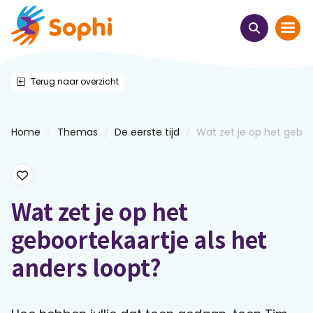
Terug naar overzicht
Home
Thema's
/
/
/
Home
Themas
De eerste tijd
Wat zet je op het geboor
Uit het hart
Leren & ontmoeten
Wat zet je op het
geboortekaartje als het
Webinars
anders loopt?
E-learnings
Themabijeenkomsten