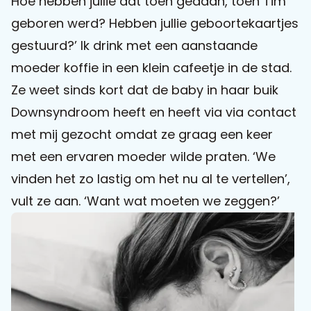
Hoe hebben jullie dat toen gedaan, toen Tim
geboren werd? Hebben jullie geboortekaartjes
Praat mee
gestuurd?’ Ik drink met een aanstaande
moeder koffie in een klein cafeetje in de stad.
Ze weet sinds kort dat de baby in haar buik
Clientdossier
Wiki
Mijn
Over
Contact
Downsyndroom heeft en heeft via via contact
Sophi
Sophi
met mij gezocht omdat ze graag een keer
met een ervaren moeder wilde praten. ‘We
vinden het zo lastig om het nu al te vertellen’,
vult ze aan. ‘Want wat moeten we zeggen?’