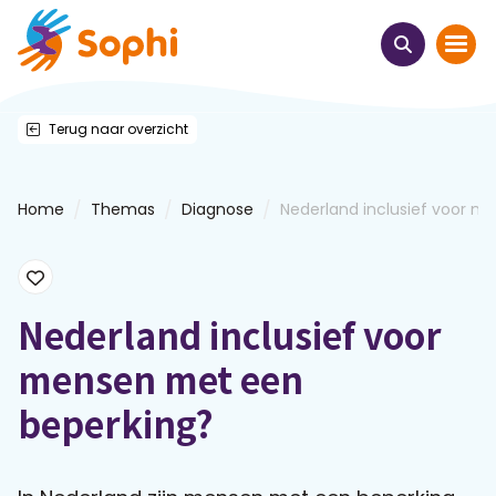
Terug naar overzicht
Home
Thema's
/
/
/
Home
Themas
Diagnose
Nederland inclusief voor m..
Uit het hart
Leren & ontmoeten
Nederland inclusief voor
mensen met een
Webinars
beperking?
E-learnings
Themabijeenkomsten