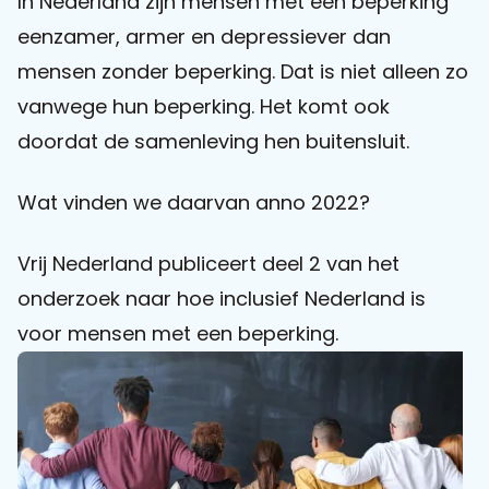
In Nederland zijn mensen met een beperking
eenzamer, armer en depressiever dan
Praat mee
mensen zonder beperking. Dat is niet alleen zo
vanwege hun beperking. Het komt ook
doordat de samenleving hen buitensluit.
Clientdossier
Wiki
Mijn
Over
Contact
Sophi
Sophi
Wat vinden we daarvan anno 2022?
Vrij Nederland publiceert deel 2 van het
onderzoek naar hoe inclusief Nederland is
voor mensen met een beperking.