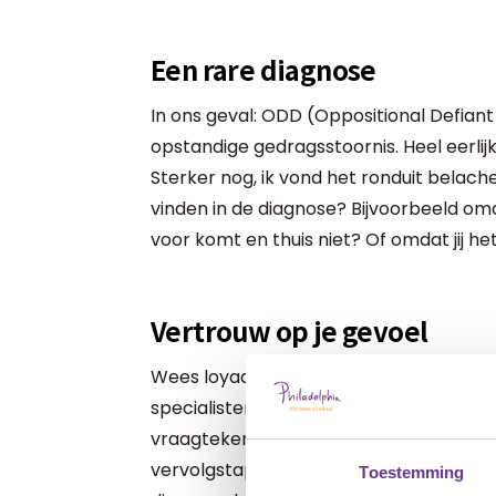
Een rare diagnose
In ons geval: ODD (Oppositional Defiant
opstandige gedragsstoornis. Heel eerlijk
Sterker nog, ik vond het ronduit belachel
vinden in de diagnose? Bijvoorbeeld om
voor komt en thuis niet? Of omdat jij he
Vertrouw op je gevoel
Wees loyaal aan jezelf. Je bent niet gek 
specialisten. Jij kent je kind heel goed. He
vraagtekens daar bij zet. Als jij je (nog)
vervolgstappen. Dit kan jouw gevoel bev
Toestemming