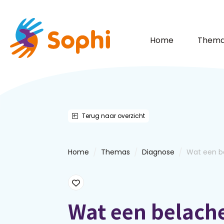
Home
Thema
Terug naar overzicht
/
/
/
Home
Themas
Diagnose
Wat een be
Wat een belache