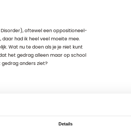
 Disorder), oftewel een oppositioneel-
, daar had ik heel veel moeite mee.
ijk. Wat nu te doen als je je niet kunt
dat het gedrag alleen maar op school
t gedrag anders ziet?
als je twijfelt aan een diagnose van
t is begrijpelijk wanneer jij je
 niet kunt vinden in de diagnose, zet dan
estigen. Soms zal het juist de gestelde
Details