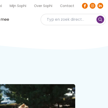
ki
Mijn Sophi
Over Sophi
Contact
t mee