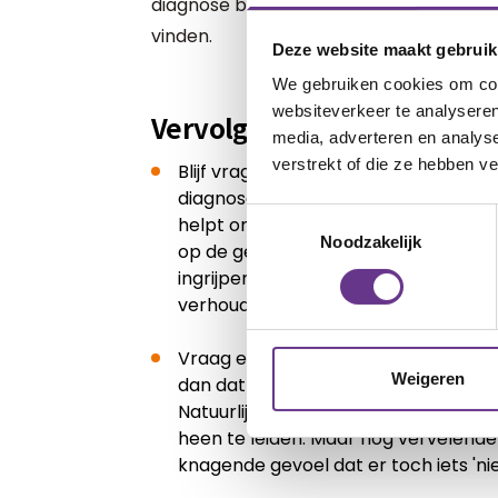
diagnose bevestigen, waardoor je beter i
vinden.
Deze website maakt gebruik
We gebruiken cookies om cont
websiteverkeer te analyseren
Vervolgstappen
media, adverteren en analys
verstrekt of die ze hebben v
Blijf vragen stellen. Vraag om meer v
diagnose tot stand is gekomen. Vraag
Toestemmingsselectie
helpt om de context beter te begrij
Noodzakelijk
op de gestelde diagnose. Hoe zorgvu
ingrijpend is de consequentie van d
verhoudt zich dat tot het ‘probleem
Vraag een second opinion. Als je ech
Weigeren
dan dat een tweede professional opn
Natuurlijk is het vervelend om je ki
heen te leiden. Maar nog vervelende
knagende gevoel dat er toch iets 'nie