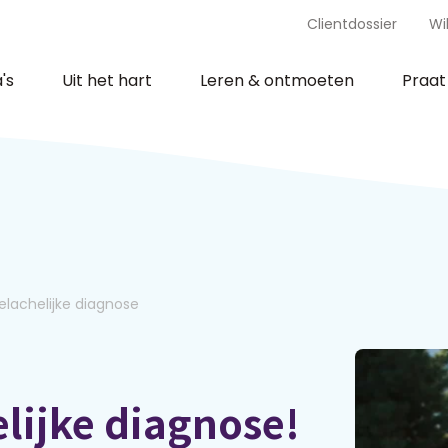
Clientdossier
Wi
's
Uit het hart
Leren & ontmoeten
Praa
lachelijke diagnose
lijke diagnose!