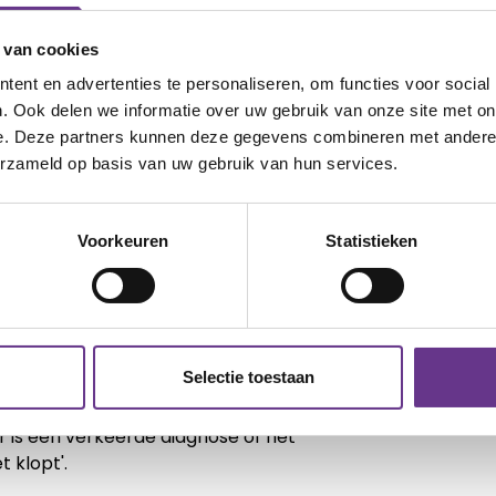
n staat bent je hier wel in te kunnen
 van cookies
ent en advertenties te personaliseren, om functies voor social
. Ook delen we informatie over uw gebruik van onze site met on
e. Deze partners kunnen deze gegevens combineren met andere i
erzameld op basis van uw gebruik van hun services.
erduidelijking en uitleg over hoe de
 wat het vervolgtraject nu gaat zijn. Dit
pen, wat ook een beter beeld kan geven
Voorkeuren
Statistieken
ldig is dit tot stand gekomen? Hoe
e diagnose en het behandeltraject? Hoe
’?
t denkt dat de diagnose niet klopt, zorg
Selectie toestaan
ieuw bepaalt wat er aan de hand is.
nd opnieuw door diverse onderzoeken
r is een verkeerde diagnose of het
t klopt'.