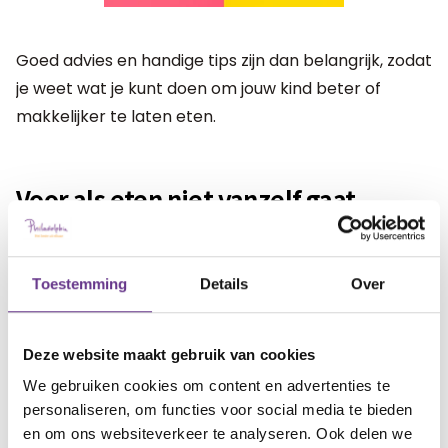
Goed advies en handige tips zijn dan belangrijk, zodat
je weet wat je kunt doen om jouw kind beter of
makkelijker te laten eten.
Voor als eten niet vanzelf gaat
Met die reden heeft CP Nederland het boek 'Alles
wat je moet weten over eten, als je kind cerebrale
Toestemming
Details
Over
parese heeft' uitgebracht.
Wil je meer informatie of het boek bestellen?
Deze website maakt gebruik van cookies
We gebruiken cookies om content en advertenties te
personaliseren, om functies voor social media te bieden
Klik dan hier
en om ons websiteverkeer te analyseren. Ook delen we