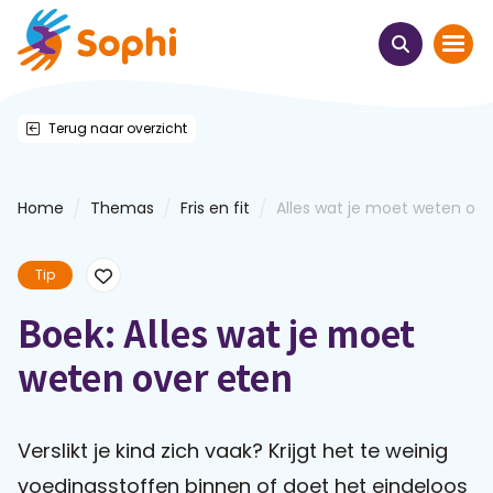
Terug naar overzicht
Home
Thema's
/
/
/
Home
Themas
Fris en fit
Alles wat je moet weten ov..
Uit het hart
Tip
Leren & ontmoeten
Boek: Alles wat je moet
weten over eten
Webinars
E-learnings
Verslikt je kind zich vaak? Krijgt het te weinig
voedingsstoffen binnen of doet het eindeloos
Themabijeenkomsten