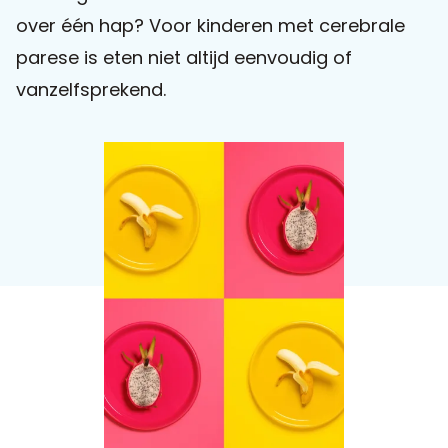
over één hap? Voor kinderen met cerebrale
Praat mee
parese is eten niet altijd eenvoudig of
vanzelfsprekend.
Clientdossier
Wiki
Mijn
Over
Contact
Sophi
Sophi