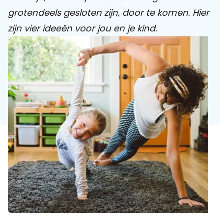
grotendeels gesloten zijn, door te komen. Hier
Praat mee
zijn vier ideeën voor jou en je kind.
Clientdossier
Wiki
Mijn
Over
Contact
Sophi
Sophi