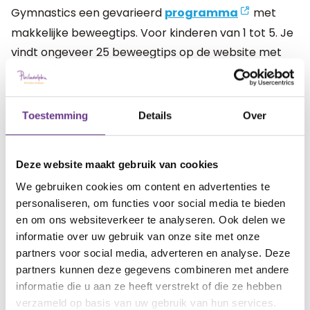
Gymnastics een gevarieerd
programma
met
makkelijke beweegtips. Voor kinderen van 1 tot 5. Je
vindt ongeveer 25 beweegtips op de website met
duidelijke uitleg en veel video’s.
Toestemming
Details
Over
Plezier werkt het beste
Het belangrijkste van samen bewegen is dat je er
Deze website maakt gebruik van cookies
allebei plezier aan beleeft. Ga je met een nieuwe
We gebruiken cookies om content en advertenties te
oefening aan de slag, probeer hem dan eerst zelf uit.
personaliseren, om functies voor social media te bieden
Je kunt dan inschatten of je kind het aan kan.
en om ons websiteverkeer te analyseren. Ook delen we
Oefeningen werken het beste als ze niet te moeilijk
informatie over uw gebruik van onze site met onze
en niet te makkelijk zijn. Het helpt je ook om de
partners voor social media, adverteren en analyse. Deze
partners kunnen deze gegevens combineren met andere
oefening voor te doen, dat werkt beter dan met een
informatie die u aan ze heeft verstrekt of die ze hebben
gesproken uitleg.
verzameld op basis van uw gebruik van hun services.