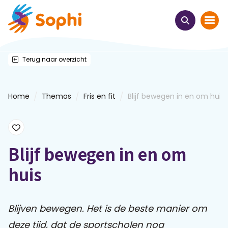
Terug naar overzicht
Home
Thema's
/
/
/
Home
Themas
Fris en fit
Blijf bewegen in en om huis
Uit het hart
Leren & ontmoeten
Blijf bewegen in en om
huis
Webinars
E-learnings
Blijven bewegen. Het is de beste manier om
deze tijd, dat de sportscholen nog
Themabijeenkomsten