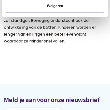
Weigeren
sneller last van overgewicht. Bewegen helpt je ook
om zelfvertrouwen op te bouwen en maakt je
zelfstandiger. Beweging ondersteunt ook de
ontwikkeling van de botten. Kinderen worden er
leniger van en krijgen een beter evenwicht
waardoor ze minder snel vallen.
Meld je aan voor onze nieuwsbrief