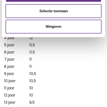
Selectie toestaan
Slaapbehoefte per leeftijd
Leeftijd
Totaal
Weigeren
uren
4 jaar
12
5 jaar
11,5
6 jaar
11,5
7 jaar
11
8 jaar
11
9 jaar
10,5
10 jaar
10,5
11 jaar
10
12 jaar
10
13 jaar
9,5