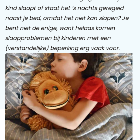
kind slaapt of staat het ’s nachts geregeld
Praat mee
naast je bed, omdat het niet kan slapen? Je
bent niet de enige, want helaas komen
slaapproblemen bij kinderen met een
Clientdossier
Wiki
Mijn
Over
Contact
(verstandelijke) beperking erg vaak voor.
Sophi
Sophi