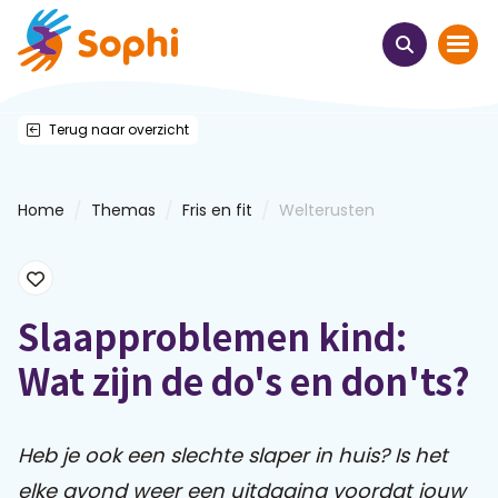
Terug naar overzicht
Home
Thema's
/
/
/
Home
Themas
Fris en fit
Welterusten
Uit het hart
Leren & ontmoeten
Slaapproblemen kind:
Wat zijn de do's en don'ts?
Webinars
E-learnings
Heb je ook een slechte slaper in huis? Is het
elke avond weer een uitdaging voordat jouw
Themabijeenkomsten