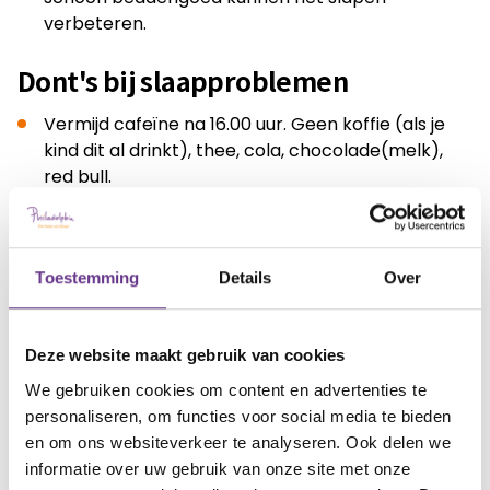
verbeteren.
Dont's bij slaapproblemen
Vermijd cafeïne na 16.00 uur. Geen koffie (als je
kind dit al drinkt), thee, cola, chocolade(melk),
red bull.
Eet geen zware maaltijden of zoetigheid
(chocolade, ijs e.d.) voordat je gaat slapen.
Behalve slecht voor de lijn, is dit ook slecht voor je
Toestemming
Details
Over
slaap omdat je er meer door gaat dromen.
Gebruik 1,5 uur voor het slapen geen apparaten
(schermpjes) met blauw licht: smartphone,
Deze website maakt gebruik van cookies
tablet, laptop. Voor tablets en telefoons kan er
We gebruiken cookies om content en advertenties te
gebruik worden gemaakt van een ‘nightshift’-
personaliseren, om functies voor social media te bieden
functie of -app, deze filtert het blauwe licht uit de
en om ons websiteverkeer te analyseren. Ook delen we
apparaten.
informatie over uw gebruik van onze site met onze