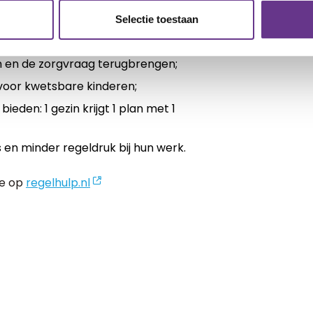
regie blijven houden over hun leven. En
Selectie toestaan
ing en
professionele hulpverleners
naar
n en de zorgvraag terugbrengen;
voor kwetsbare kinderen;
den: 1 gezin krijgt 1 plan met 1
 en minder regeldruk bij hun werk.
je op
regelhulp.nl