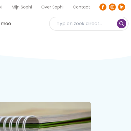
ki
Mijn Sophi
Over Sophi
Contact
t mee