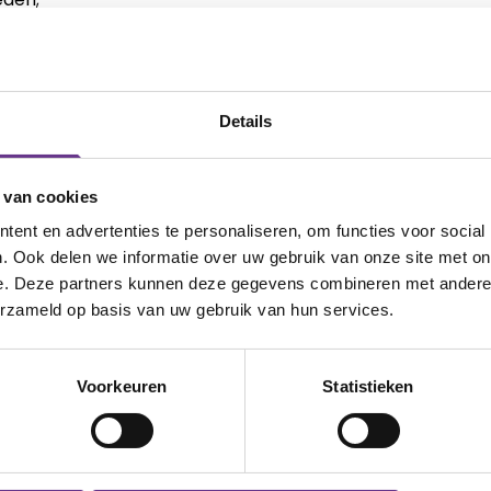
rsteuning, hulp en zorg opstellen;
dhulp treffen;
eugdreclassering organiseren;
Details
ndermishandeling nemen;
 zoals zorg, onderwijs, politie en
 van cookies
ent en advertenties te personaliseren, om functies voor social
 jongeren en (pleeg)ouders die te
. Ook delen we informatie over uw gebruik van onze site met on
ng.
e. Deze partners kunnen deze gegevens combineren met andere i
erzameld op basis van uw gebruik van hun services.
Voorkeuren
Statistieken
:
an jongeren, ouders en hun sociale