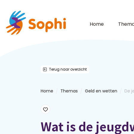
Home
Thema
Terug naar overzicht
/
/
/
Home
Themas
Geld en wetten
De j
Wat is de jeugd