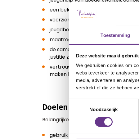
een beleidsplan voor preventie, onde
voorzieningen op het gebied van jeug
jeugdbeschermingsmaatregelen en j
Toestemming
maatregelen voor de aanpak van ki
de samenwerking met andere sectoren
Deze website maakt gebruik
justitie zoeken;
We gebruiken cookies om cont
vertrouwenspersonen aanwijzen voor
websiteverkeer te analyseren
maken hebben met jeugdhulpverleni
media, adverteren en analys
verstrekt of die ze hebben v
Toestemmingsselectie
Doelen Jeugdwet
Noodzakelijk
Belangrijke doelen van de Jeugdwet zijn
gebruik maken van de eigen kracht v