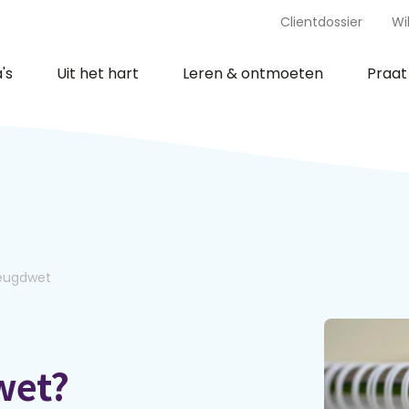
Clientdossier
Wi
's
Uit het hart
Leren & ontmoeten
Praa
eugdwet
wet?