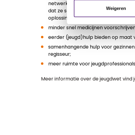
netwerk. Het is belangrijk dat zij de 
Weigeren
dat ze samen met hun eigen omgev
oplossingen zoeken;
minder snel medicijnen voorschrijve
eerder (jeugd)hulp bieden op maat 
samenhangende hulp voor gezinnen bie
regisseur;
meer ruimte voor jeugdprofessionals
Meer informatie over de jeugdwet vind 