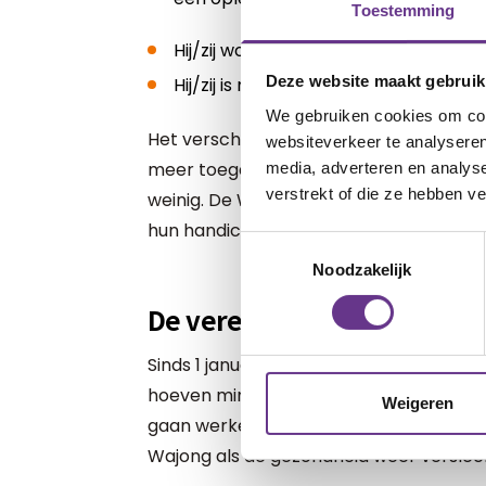
Toestemming
Hij/zij woont in Nederland;
Deze website maakt gebruik
Hij/zij is minimaal 18 jaar.
We gebruiken cookies om cont
Het verschil met de oude Wajong en Wa
websiteverkeer te analyseren
meer toegankelijk is voor mensen die no
media, adverteren en analys
verstrekt of die ze hebben v
weinig. De Wajong 2015 is alleen voor m
hun handicap of ziekte.
Toestemmingsselectie
Noodzakelijk
De vereenvoudiging Wajon
Sinds 1 januari 2021 is de Wajong vere
hoeven minder bang te zijn om hun uitker
Weigeren
gaan werken of als hun baan stopt. Er k
Wajong als de gezondheid weer verslec