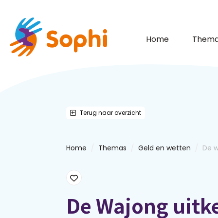
Home
Thema
Terug naar overzicht
/
/
/
Home
Themas
Geld en wetten
De w
De Wajong uitke