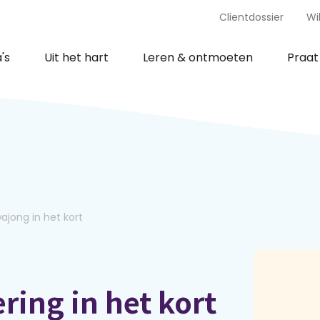
Clientdossier
Wi
's
Uit het hart
Leren & ontmoeten
Praa
ajong in het kort
ring in het kort