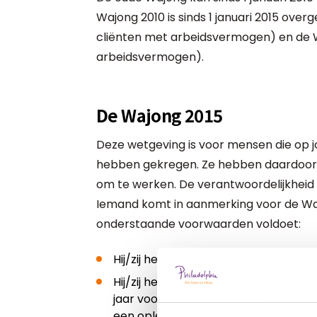
Wajong 2010 is sinds 1 januari 2015 over
cliënten met arbeidsvermogen) en de W
arbeidsvermogen).
De Wajong 2015
Deze wetgeving is voor mensen die op jo
hebben gekregen. Ze hebben daardoor 
om te werken. De verantwoordelijkheid v
Iemand komt in aanmerking voor de Wajo
onderstaande voorwaarden voldoet:
Hij/zij heeft de 18e verjaardag een l
Hij/zij heeft na de 18e levensjaar een
jaar voordat hij/zij de ziekte of ha
een opleiding gevolgd;