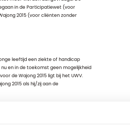
gegaan in de Participatiewet (voor
ajong 2015 (voor cliënten zonder
nge leeftijd een ziekte of handicap
nu en in de toekomst geen mogelijkheid
oor de Wajong 2015 ligt bij het UWV.
ng 2015 als hij/zij aan de
angdurige ziekte of handicap;
 langdurige ziekte of handicap. In het
ndicap kreeg, werd er minimaal 6 maanden