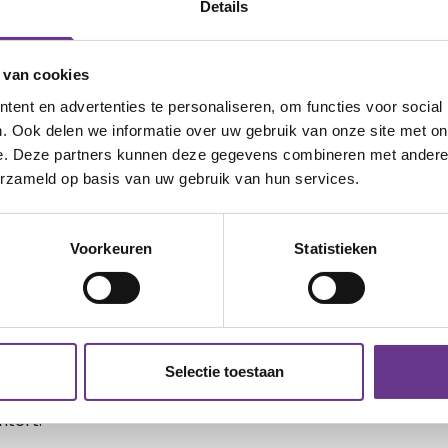
Details
 van cookies
ent en advertenties te personaliseren, om functies voor social
jong 2010 is dat de Wajong 2015
niet
. Ook delen we informatie over uw gebruik van onze site met on
g wel kunnen werken, ook al is dat heel
e. Deze partners kunnen deze gegevens combineren met andere i
erzameld op basis van uw gebruik van hun services.
ensen die arbeidsongeschikt zijn door
Voorkeuren
Statistieken
g
envoudigd. Mensen met een Wajong
ing kwijt te raken. Bijvoorbeeld als ze
Selectie toestaan
an altijd worden teruggevallen op de
htert.