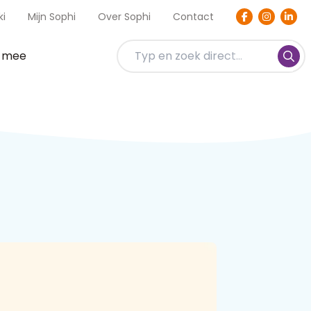
ki
Mijn Sophi
Over Sophi
Contact
t mee