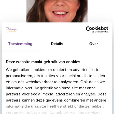
Toestemming
Details
Over
Lees het blog &#039;Een ode aan de
Klik
liefde&#039;
hier
Deze website maakt gebruik van cookies
We gebruiken cookies om content en advertenties te
personaliseren, om functies voor social media te bieden
en om ons websiteverkeer te analyseren. Ook delen we
informatie over uw gebruik van onze site met onze
partners voor social media, adverteren en analyse. Deze
partners kunnen deze gegevens combineren met andere
Meld je aan voor onze nieuwsbrief
informatie die u aan ze heeft verstrekt of die ze hebben
verzameld op basis van uw gebruik van hun services.