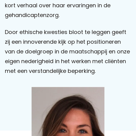
kort verhaal over haar ervaringen in de
gehandicaptenzorg.
Praat mee
Door ethische kwesties bloot te leggen geeft
zij een innoverende kijk op het positioneren
Clientdossier
Wiki
Mijn
Over
Contact
Sophi
Sophi
van de doelgroep in de maatschappij en onze
eigen nederigheid in het werken met cliënten
met een verstandelijke beperking.