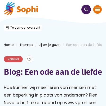
Terug naar overzicht
Home
Thema's
/
/
/
Home
Themas
Jij en je gezin
Een ode aan de liefde
Uit het hart
Verhaal
Leren & ontmoeten
Blog: Een ode aan de liefde
Webinars
Hoe kunnen wij meer leren van mensen met
E-learnings
een beperking in plaats van andersom? Pien
Neve schrijft elke maand op www.vgn.nl een
Themabijeenkomsten