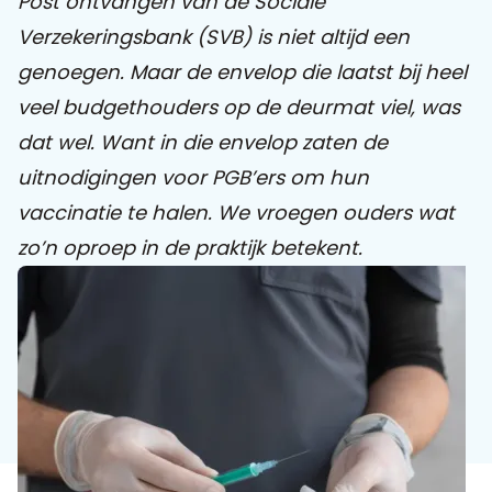
Post ontvangen van de Sociale
Verzekeringsbank (SVB) is niet altijd een
Praat mee
genoegen. Maar de envelop die laatst bij heel
veel budgethouders op de deurmat viel, was
dat wel. Want in die envelop zaten de
Clientdossier
Wiki
Mijn
Over
Contact
uitnodigingen voor PGB’ers om hun
Sophi
Sophi
vaccinatie te halen. We vroegen ouders wat
zo’n oproep in de praktijk betekent.