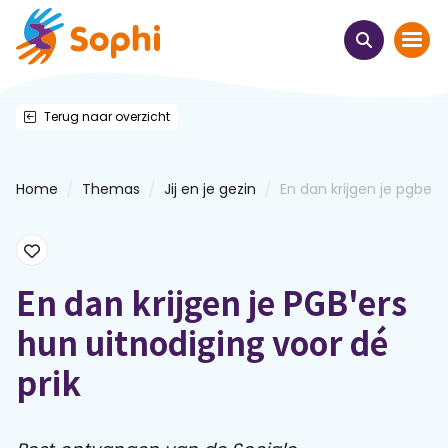
Terug naar overzicht
Home
Thema's
/
/
/
Home
Themas
Jij en je gezin
En dan krijgen je pgbers h
Uit het hart
Leren & ontmoeten
En dan krijgen je PGB'ers
hun uitnodiging voor dé
Webinars
prik
E-learnings
Themabijeenkomsten