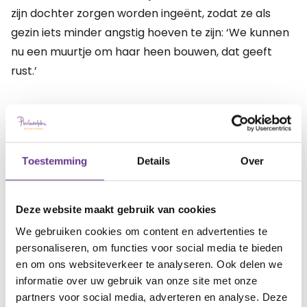
zijn dochter zorgen worden ingeënt, zodat ze als
gezin iets minder angstig hoeven te zijn: ‘We kunnen
nu een muurtje om haar heen bouwen, dat geeft
rust.’
(On)betaalde mantelzorgers
Een andere vader is ook formeel zorgverlener; hij
Toestemming
Details
Over
betaalt zichzelf uit het PGB. En dus zat er ook voor
hem een oproep in de envelop. Hij zegt: ‘Dat is heel
Deze website maakt gebruik van cookies
fijn, maar ook gek. Want alle ouders die zichzelf niet
uitbetalen, maar natuurlijk wel veel zorg verlenen,
We gebruiken cookies om content en advertenties te
personaliseren, om functies voor social media te bieden
krijgen de oproep niet. Zij zullen voorzichtig moeten
en om ons websiteverkeer te analyseren. Ook delen we
blijven doen.’
informatie over uw gebruik van onze site met onze
partners voor social media, adverteren en analyse. Deze
‘Eigenlijk is het discriminatie’, schrijft een moeder van