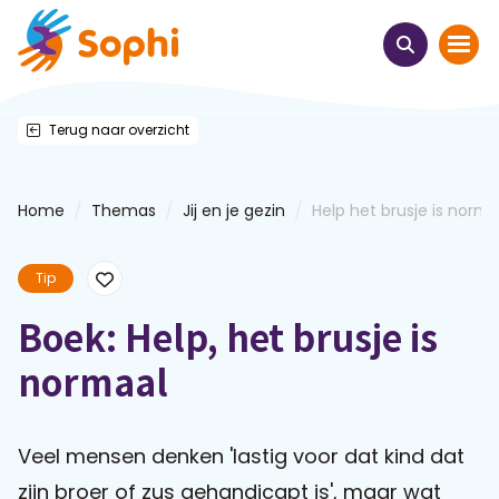
Terug naar overzicht
Home
Thema's
/
/
/
Home
Themas
Jij en je gezin
Help het brusje is norma
Uit het hart
Tip
Leren & ontmoeten
Boek: Help, het brusje is
normaal
Webinars
E-learnings
Veel mensen denken 'lastig voor dat kind dat
zijn broer of zus gehandicapt is', maar wat
Themabijeenkomsten