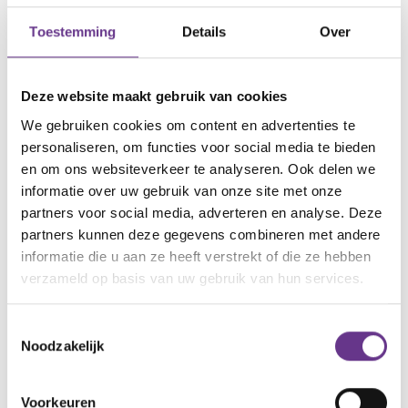
stoornis, kan het wellicht ook een handleiding zijn
Toestemming
Details
Over
voor ouders van brusjes wiens broer of zus een
andere beperking hebben.
Deze website maakt gebruik van cookies
Thea Vossen (1966), moeder van twee kinderen,
We gebruiken cookies om content en advertenties te
heeft zich sinds haar zoon een diagnose Syndroom
personaliseren, om functies voor social media te bieden
van Asperger kreeg, toegelegd op het opvoeden
en om ons websiteverkeer te analyseren. Ook delen we
van haar autistisch kind. Toen duidelijk werd dat de
informatie over uw gebruik van onze site met onze
partners voor social media, adverteren en analyse. Deze
ontwikkeling van haar dochter ernstig belemmerd
partners kunnen deze gegevens combineren met andere
werd door de beperking van haar oudere broer,
informatie die u aan ze heeft verstrekt of die ze hebben
heeft ze zich verdiept in de problemen van brusjes.
verzameld op basis van uw gebruik van hun services.
Via deze link is het boek te koop
Toestemmingsselectie
Noodzakelijk
Help, het brusje is normaal
Klik hier
Voorkeuren