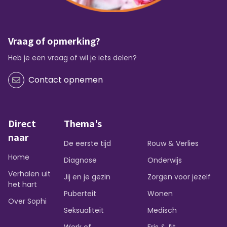
Vraag of opmerking?
Heb je een vraag of wil je iets delen?
Contact opnemen
Direct
Thema's
naar
De eerste tijd
Rouw & Verlies
Home
Diagnose
Onderwijs
Verhalen uit
Jij en je gezin
Zorgen voor jezelf
het hart
Puberteit
Wonen
Over Sophi
Seksualiteit
Medisch
Werk of
Fris & fit