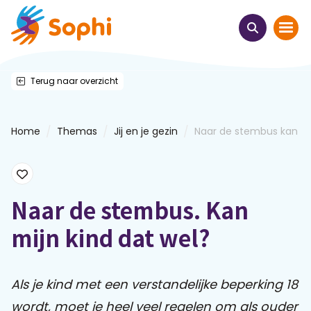
Terug naar overzicht
Home
Thema's
/
/
/
Home
Themas
Jij en je gezin
Naar de stembus kan mijn
Uit het hart
Leren & ontmoeten
Naar de stembus. Kan
mijn kind dat wel?
Webinars
E-learnings
Als je kind met een verstandelijke beperking 18
wordt, moet je heel veel regelen om als ouder
Themabijeenkomsten