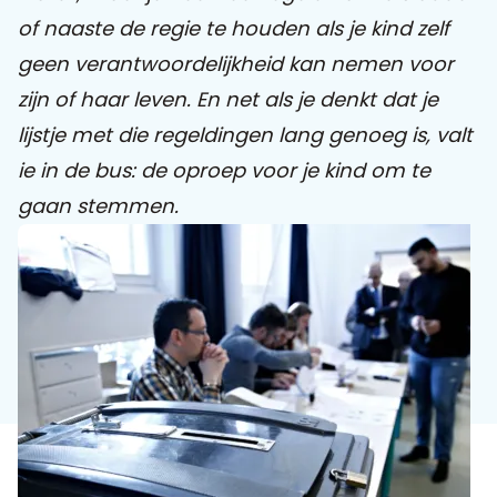
of naaste de regie te houden als je kind zelf
Praat mee
geen verantwoordelijkheid kan nemen voor
zijn of haar leven. En net als je denkt dat je
lijstje met die regeldingen lang genoeg is, valt
Clientdossier
Wiki
Mijn
Over
Contact
ie in de bus: de oproep voor je kind om te
Sophi
Sophi
gaan stemmen.