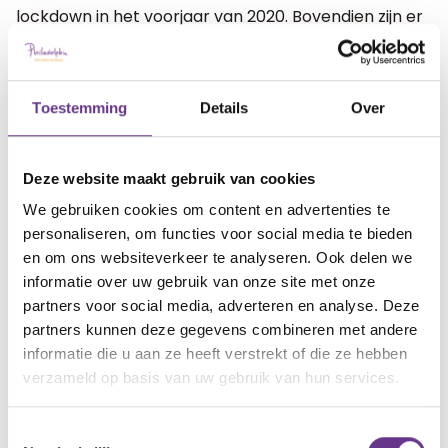
lockdown in het voorjaar van 2020. Bovendien zijn er
ook onderwerpen waar onze 18-plussers best wel
wat van vinden. Het klimaat is misschien wat
abstract, maar het verminderen van plastic afval
Toestemming
Details
Over
komt dichtbij. En dus vind je dat je zoon of dochter
eigenlijk wel zou moeten kunnen stemmen.
Deze website maakt gebruik van cookies
Stem jij ook?
We gebruiken cookies om content en advertenties te
personaliseren, om functies voor social media te bieden
Hoe pak je dat dan aan? De enige route is door je
en om ons websiteverkeer te analyseren. Ook delen we
kind gedegen voor te bereiden. Dan gaat het om
informatie over uw gebruik van onze site met onze
vragen als: wat is de Tweede Kamer, wat zijn
partners voor social media, adverteren en analyse. Deze
verkiezingen, welke politieke partijen zijn er? Wat
partners kunnen deze gegevens combineren met andere
vind ik belangrijk? Hoe doe je dat, stemmen? En in
informatie die u aan ze heeft verstrekt of die ze hebben
het ideale geval, bereid je hem of haar samen met
verzameld op basis van uw gebruik van hun services.
de school, de woongroep of de dagbesteding voor.
Toestemmingsselectie