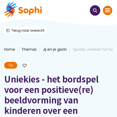
Terug naar overzicht
Home
Thema's
/
/
/
Home
Themas
Jij en je gezin
Speltip uniekies het bords
Uit het hart
Tip
Leren & ontmoeten
Uniekies - het bordspel
voor een positieve(re)
Webinars
beeldvorming van
E-learnings
kinderen over een
Themabijeenkomsten