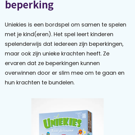
beperking
Praat mee
Uniekies is een bordspel om samen te spelen
met je kind(eren). Het spel leert kinderen
Clientdossier
Wiki
Mijn
Over
Contact
spelenderwijs dat iedereen zijn beperkingen,
Sophi
Sophi
maar ook zijn unieke krachten heeft. Ze
ervaren dat ze beperkingen kunnen
overwinnen door er slim mee om te gaan en
hun krachten te bundelen.