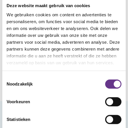
kinderen vanaf 5 jaar deelnemen.
Deze website maakt gebruik van cookies
We gebruiken cookies om content en advertenties te
Het spel is ook te spelen door kinderen met een
personaliseren, om functies voor social media te bieden
visuele beperking.
en om ons websiteverkeer te analyseren. Ook delen we
informatie over uw gebruik van onze site met onze
partners voor social media, adverteren en analyse. Deze
Meer weten of het spel bestellen?
partners kunnen deze gegevens combineren met andere
informatie die u aan ze heeft verstrekt of die ze hebben
Klik dan hier
verzameld op basis van uw gebruik van hun services.
Toestemmingsselectie
Noodzakelijk
Voorkeuren
Meld je aan voor onze nieuwsbrief
Statistieken