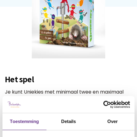
Het spel
Je kunt Uniekies met minimaal twee en maximaal
zes personen spelen. Leuk voor het hele gezin of
voor een groepje vriendjes en vriendinnetjes.
Toestemming
Details
Over
Het spel kan gespeeld worden vanaf 7 jaar, maar
door het vereenvoudigen van het spel kunnen ook