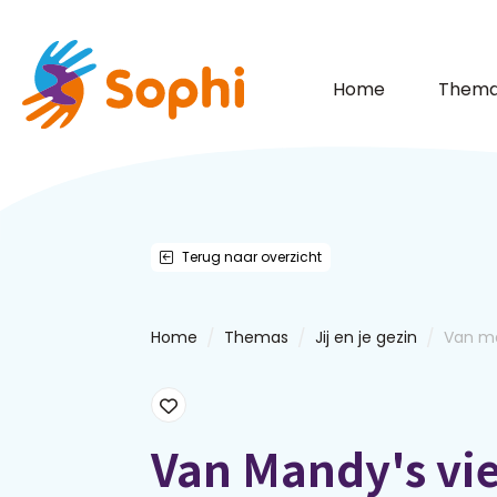
Home
Thema
Terug naar overzicht
/
/
/
Home
Themas
Jij en je gezin
Van ma
Van Mandy's vie