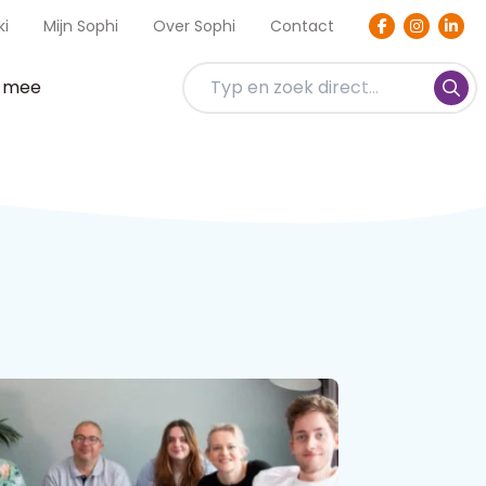
ki
Mijn Sophi
Over Sophi
Contact
t mee