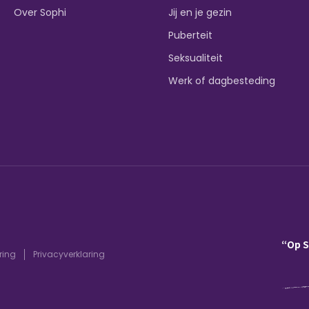
Over Sophi
Jij en je gezin
Puberteit
Seksualiteit
Werk of dagbesteding
“Op 
ring
Privacyverklaring