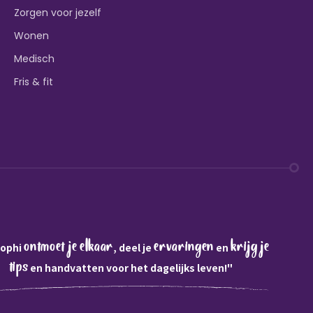
Zorgen voor jezelf
Wonen
Medisch
Fris & fit
ontmoet je elkaar
ervaringen
krijg je
Sophi
, deel je
en
tips
en handvatten voor het dagelijks leven!"