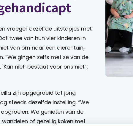
 gehandicapt
n vroeger dezelfde uitstapjes met
Dat twee van hun vier kinderen in
 niet van om naar een dierentuin,
n. “We gingen zelfs met ze van de
 ‘Kan niet’ bestaat voor ons niet”,
cilla zijn opgegroeid tot jong
 steeds dezelfde instelling. “We
n opgroeien. We genieten van de
n wandelen of gezellig koken met
rustig naar een pretpark of samen