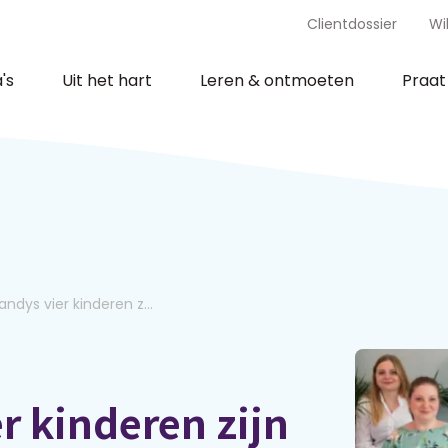
Clientdossier
Wi
's
Uit het hart
Leren & ontmoeten
Praa
ndys vier kinderen z...
r kinderen zijn