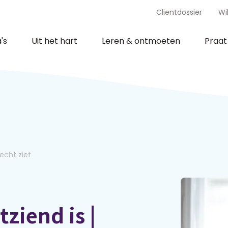
Clientdossier
Wi
's
Uit het hart
Leren & ontmoeten
Praa
lecht ziet
tziend is |