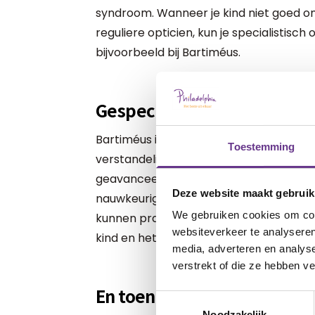
syndroom. Wanneer je kind niet goed 
reguliere opticien, kun je specialistisch
bijvoorbeeld bij Bartiméus.
Gespecialiseerd onderzoe
Bartiméus is de specialist in oogzorg v
Toestemming
verstandelijke beperking. Ze bieden ond
geavanceerde onderzoeksmiddelen kun
Deze website maakt gebruik
nauwkeurig onderzoek doen, ook bij kind
We gebruiken cookies om cont
kunnen praten. Bij Bartiméus wordt de t
websiteverkeer te analyseren
kind en het juiste onderzoek te doen.
media, adverteren en analys
verstrekt of die ze hebben v
En toen moest hij een bril
Toestemmingsselectie
Noodzakelijk