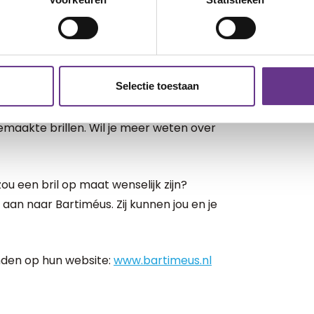
n bril nodig heeft. Dat kan nog weleens
uitdaging om je kind te laten wennen aan
eunen. Zij helpen bij het maken van een
lijk te laten wennen aan een bril.
Selectie toestaan
kinderen met een verstandelijke
m hebben. Bartiméus werkt daarom
maakte brillen. Wil je meer weten over
zou een bril op maat wenselijk zijn?
 aan naar Bartiméus. Zij kunnen jou en je
inden op hun website:
www.bartimeus.nl