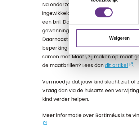
Na onderzoek kan blijken dat je kind ee
ingewikkeld zijn. Ten eerste is het een 
een bril. Daarbij kan Bartiméus onderst
gewenningsplan, om je kind zo goed moge
Weigeren
Daarnaast komt het ook vaak voor dat 
beperking een afwijkende gezichtsvor
samen met Maat!, zij maken op maat ge
de maatbrillen? Lees dan
dit artikel
.
Vermoed je dat jouw kind slecht ziet of 
Vraag dan via de huisarts een verwijzing
kind verder helpen.
Meer informatie over Bartiméus is te v