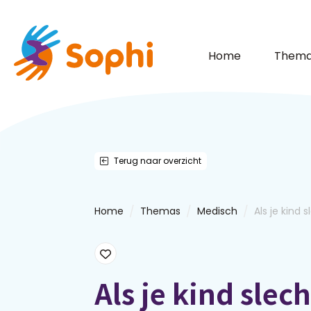
Home
Thema
Terug naar overzicht
/
/
/
Home
Themas
Medisch
Als je kind s
Als je kind slech