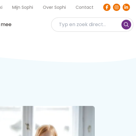
ki
Mijn Sophi
Over Sophi
Contact
t mee