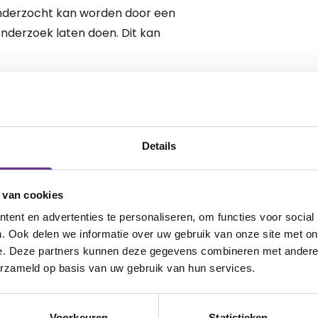
onderzocht kan worden door een
 onderzoek laten doen. Dit kan
k
oor mensen van alle leeftijden met een
Details
erzoek op maat, waarbij zij veel
nen gebruiken. Hiermee kunnen ze
 van cookies
eren die bijvoorbeeld niet (goed)
ent en advertenties te personaliseren, om functies voor social
ijd genomen om aan te sluiten bij jouw
. Ook delen we informatie over uw gebruik van onze site met on
e. Deze partners kunnen deze gegevens combineren met andere i
erzameld op basis van uw gebruik van hun services.
Voorkeuren
Statistieken