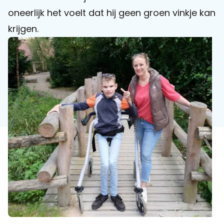
oneerlijk het voelt dat hij geen groen vinkje kan
Praat mee
krijgen.
Clientdossier
Wiki
Mijn
Over
Contact
Sophi
Sophi