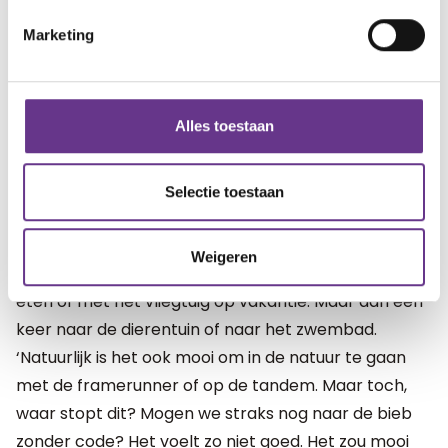
geeft, maar we doen ons best.
Marketing
Groen vinkje
‘Nu met die vaccinaties is het leven onrustiger,’ gaat
Alles toestaan
ze verder. ‘We missen perspectief. Zeker als straks
zelfs de gewone dingen niet meer kunnen, omdat hij
geen groen vinkje kan laten zien. Want steeds testen
Selectie toestaan
is geen doen met hem.’
Weigeren
Ze denkt bij gewone dingen niet aan uitgebreid uit
eten of met het vliegtuig op vakantie. Maar aan een
keer naar de dierentuin of naar het zwembad.
‘Natuurlijk is het ook mooi om in de natuur te gaan
met de framerunner of op de tandem. Maar toch,
waar stopt dit? Mogen we straks nog naar de bieb
zonder code? Het voelt zo niet goed. Het zou mooi