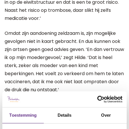
in op de eiwitstructuur en dat is een te groot risico.
Naast het risico op trombose, daar slikt hij zelfs
medicatie voor.’
Omdat zijn aandoening zeldzaam is, zijn mogelijke
gevolgen niet in kaart gebracht. En dus kunnen ook
zijn artsen geen goed advies geven. ‘En dan vertrouw
ik op mijn moedergevoel,’ zegt Hilde. ‘Dat is heel
sterk, zeker als moeder van een kind met
beperkingen. Het voelt zo verkeerd om hem te laten
vaccineren, dat ik me ook niet laat ompraten door
de druk die nu ontstaat.’
Oneerlijk
Over die druk vertelt ze: ‘Sommigen mensen zeggen
Toestemming
Details
Over
dat ik hem maar een paracetamolletje moet geven