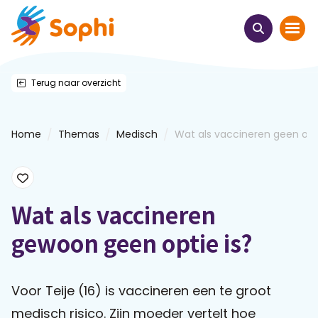
Terug naar overzicht
Home
Thema's
/
/
/
Home
Themas
Medisch
Wat als vaccineren geen op..
Uit het hart
Leren & ontmoeten
Wat als vaccineren
gewoon geen optie is?
Webinars
E-learnings
Voor Teije (16) is vaccineren een te groot
medisch risico. Zijn moeder vertelt hoe
Themabijeenkomsten