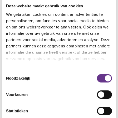
voordat de prik erin gaat. Dat het dan wel meevalt
Deze website maakt gebruik van cookies
met de bijwerkingen. Maar zij weten niet waar ze het
We gebruiken cookies om content en advertenties te
over hebben, zo werkt het gewoon niet bij hem. Teije
personaliseren, om functies voor social media te bieden
valt buiten de gewone discussie. Hij heeft geen keuze
en om ons websiteverkeer te analyseren. Ook delen we
en het voelt oneerlijk dat hij dan wel met de
informatie over uw gebruik van onze site met onze
gevolgen te maken heeft.’
partners voor social media, adverteren en analyse. Deze
partners kunnen deze gegevens combineren met andere
Tijdens de lockdowns was het leven eigenlijk wel
informatie die u aan ze heeft verstrekt of die ze hebben
prima bij Hilde thuis. ‘Teije houdt van rust. We gingen
verzameld op basis van uw gebruik van hun services.
elke dag een blokje om, we wonen landelijk dus dat
kon ook gewoon. We misten alleen het ritme van de
Toestemmingsselectie
Noodzakelijk
school. Ik was ook niet bezorgd. Teije heeft geen
problemen met zijn longen, hij is niet extra
Voorkeuren
kwetsbaar voor Covid. Misschien heeft het virus wel
minder vat op hem omdat zijn eiwitstructuur niet
goed werkt. Verder eten we gezond en nemen we
Statistieken
vitamines en mineralen. Er is niets dat een garantie