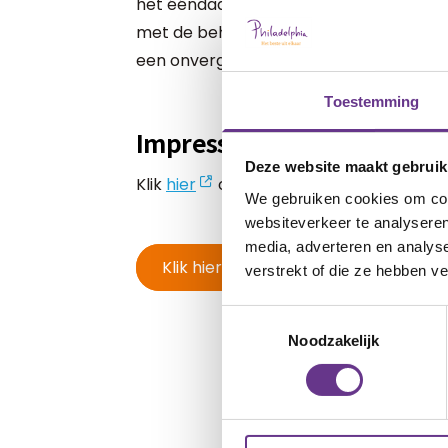
het ééndaagse festival 'Mini Milkshake'.
met de behoeften van mensen met een 
een onvergetelijke ervaring te bezorgen
Toestemming
Impressie
Deze website maakt gebruik
Klik
hier
om alvast een indruk te krijge
We gebruiken cookies om cont
websiteverkeer te analyseren
media, adverteren en analys
Klik hier voor meer informatie of he
verstrekt of die ze hebben v
Toestemmingsselectie
Noodzakelijk