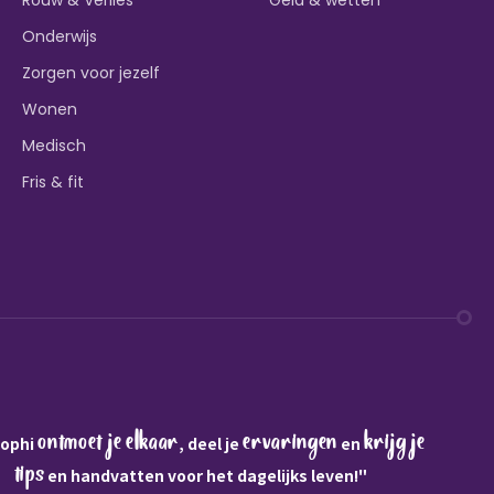
Onderwijs
Zorgen voor jezelf
Wonen
Medisch
Fris & fit
ontmoet je elkaar
ervaringen
krijg je
Sophi
, deel je
en
tips
en handvatten voor het dagelijks leven!"