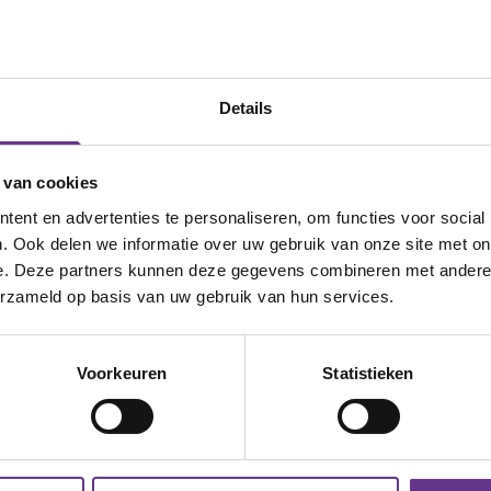
 Op dit festival wordt rekening gehouden
verstandelijke beperking om hen zo
.
Details
 van cookies
n van het festival Mini Milkshake.
ent en advertenties te personaliseren, om functies voor social
. Ook delen we informatie over uw gebruik van onze site met on
e. Deze partners kunnen deze gegevens combineren met andere i
t kopen van tickets
erzameld op basis van uw gebruik van hun services.
Voorkeuren
Statistieken