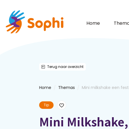
Home
Thema
Terug naar overzicht
/
/
Home
Themas
Mini milkshake een festi
Tip
Mini Milkshake, 