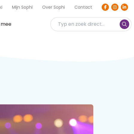
ki
Mijn Sophi
Over Sophi
Contact
t mee