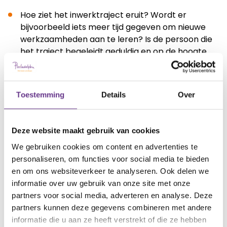
Hoe ziet het inwerktraject eruit? Wordt er
bijvoorbeeld iets meer tijd gegeven om nieuwe
werkzaamheden aan te leren? Is de persoon die
het traject begeleidt geduldig en op de hoogte
van het rugzakje van jouw zoon of dochter?
Hoe is de werksfeer? Is het gebruikelijk dat
Toestemming
Details
Over
iedereen 'op zichzelf' werkt, of is er een grote
vorm van samenwerking nodig met collega’s om
werkzaamheden gedaan te krijgen? Welke
Deze website maakt gebruik van cookies
afspraken zijn er gemaakt over het
We gebruiken cookies om content en advertenties te
bespreekbaar maken van zaken die niet
personaliseren, om functies voor social media te bieden
(helemaal) goed lopen?
en om ons websiteverkeer te analyseren. Ook delen we
informatie over uw gebruik van onze site met onze
partners voor social media, adverteren en analyse. Deze
partners kunnen deze gegevens combineren met andere
En wat doe je dan?
informatie die u aan ze heeft verstrekt of die ze hebben