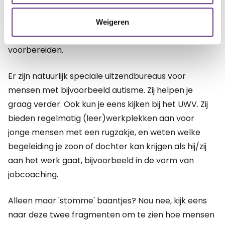
spreken samen, zodat dit niet als een verrassing
komt. Gebeurtenissen kun je niet voorspellen,
Weigeren
gedrag op deze gebeurtenissen kun je wel helpen
voorbereiden.
Er zijn natuurlijk speciale uitzendbureaus voor
mensen met bijvoorbeeld autisme. Zij helpen je
graag verder. Ook kun je eens kijken bij het UWV. Zij
bieden regelmatig (leer)werkplekken aan voor
jonge mensen met een rugzakje, en weten welke
begeleiding je zoon of dochter kan krijgen als hij/zij
aan het werk gaat, bijvoorbeeld in de vorm van
jobcoaching.
Alleen maar 'stomme' baantjes? Nou nee, kijk eens
naar deze twee fragmenten om te zien hoe mensen