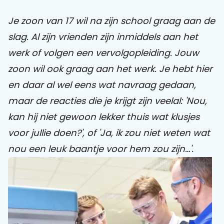
Je zoon van 17 wil na zijn school graag aan de
Praat mee
slag. Al zijn vrienden zijn inmiddels aan het
werk of volgen een vervolgopleiding. Jouw
zoon wil ook graag aan het werk. Je hebt hier
Clientdossier
Wiki
Mijn
Over
Contact
Sophi
Sophi
en daar al wel eens wat navraag gedaan,
maar de reacties die je krijgt zijn veelal: 'Nou,
kan hij niet gewoon lekker thuis wat klusjes
voor jullie doen?', of 'Ja, ik zou niet weten wat
nou een leuk baantje voor hem zou zijn…'.