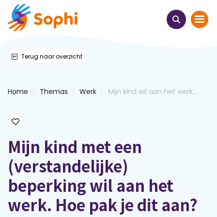
Terug naar overzicht
Home
Thema's
/
/
/
Home
Themas
Werk
Mijn kind wil aan het werk...
Uit het hart
Leren & ontmoeten
Mijn kind met een
(verstandelijke)
Webinars
beperking wil aan het
E-learnings
werk. Hoe pak je dit aan?
Themabijeenkomsten