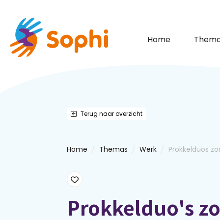
Home
Thema
Terug naar overzicht
/
/
/
Home
Themas
Werk
Prokkelduos zor
Prokkelduo's z