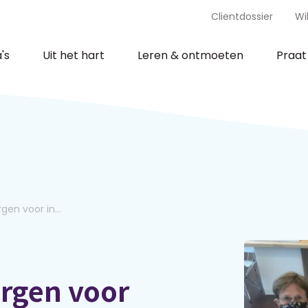
Clientdossier
Wi
's
Uit het hart
Leren & ontmoeten
Praa
gen voor in...
orgen voor