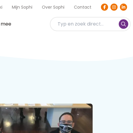
ki
Mijn Sophi
Over Sophi
Contact
t mee