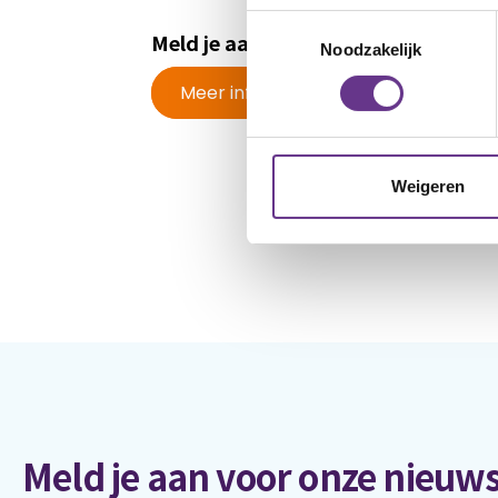
Toestemmingsselectie
Meld je aan voor de prokkelduo's
Noodzakelijk
Meer informatie
Weigeren
Meld je aan voor onze nieuws