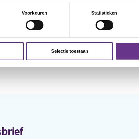
an het tijdschrift Vriendin.
Voorkeuren
Statistieken
Selectie toestaan
brief