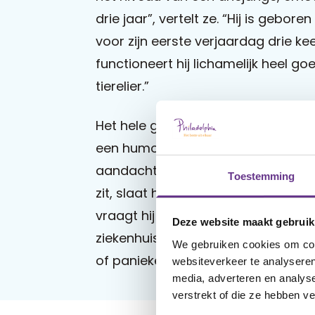
drie jaar”, vertelt ze. “Hij is gebor
voor zijn eerste verjaardag drie ke
functioneert hij lichamelijk heel goe
tierelier.”
Het hele gezin, inclusief zus Babs (2
een humoristisch mannetje, aandoenl
aandacht, structuur en bevestiging no
Toestemming
zit, slaat hij met deuren of stampt 
vraagt hij aan me: ‘De dokter is thui
Deze website maakt gebruik
ziekenhuis heeft meegemaakt, is hi
We gebruiken cookies om cont
of paniekerig worden als hij niet be
websiteverkeer te analyseren
media, adverteren en analys
verstrekt of die ze hebben v