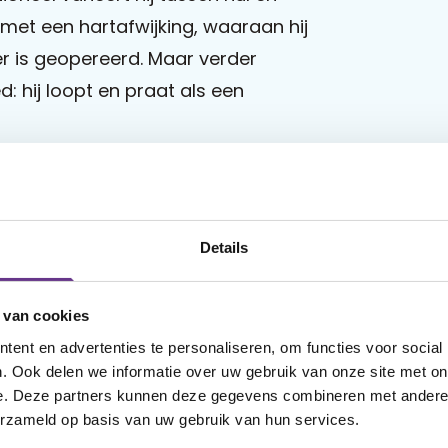
en met een hartafwijking, waaraan hij
er is geopereerd. Maar verder
d: hij loopt en praat als een
0), is dol op Jens. Marieke: “Het is
ijk en lief. Maar hij heeft wel veel
dig. Als hij niet lekker in zijn vel
Details
hij op de grond. Elke ochtend
s hè?’ Door alles wat hij in het
 van cookies
j nu bang voor artsen. Hij kan boos
ent en advertenties te personaliseren, om functies voor social
grijpt wat er gebeurt.”
. Ook delen we informatie over uw gebruik van onze site met on
e. Deze partners kunnen deze gegevens combineren met andere i
erzameld op basis van uw gebruik van hun services.