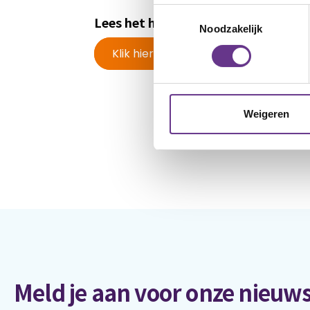
Toestemmingsselectie
Lees het hele artikel op de website v
Noodzakelijk
Klik hier
Weigeren
Meld je aan voor onze nieuws