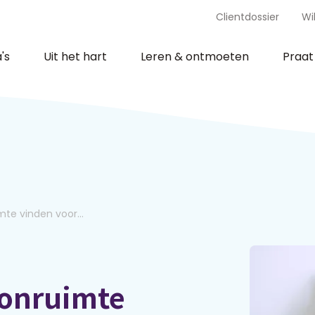
Clientdossier
Wi
's
Uit het hart
Leren & ontmoeten
Praa
te vinden voor...
oonruimte