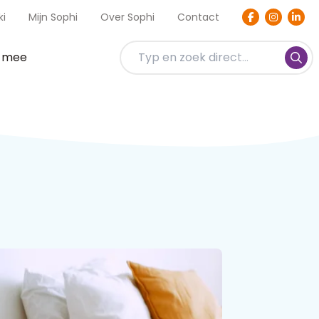
ki
Mijn Sophi
Over Sophi
Contact
t mee