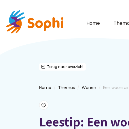
Home
Thema
Terug naar overzicht
/
/
/
Home
Themas
Wonen
Een woonruim
Leestip: Een w