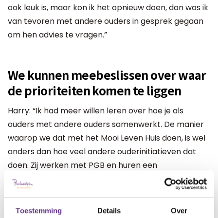
ook leuk is, maar kon ik het opnieuw doen, dan was ik
van tevoren met andere ouders in gesprek gegaan
om hen advies te vragen.”
We kunnen meebeslissen over waar
de prioriteiten komen te liggen
Harry: “Ik had meer willen leren over hoe je als
ouders met andere ouders samenwerkt. De manier
waarop we dat met het Mooi Leven Huis doen, is wel
anders dan hoe veel andere ouderinitiatieven dat
doen. Zij werken met PGB en huren een
zorgorganisatie in. Wij hebben een meer intensieve
samenwerking met de zorginstelling en verlangen
een grotere bijdrage van ouders. De visie van het
Toestemming
Details
Over