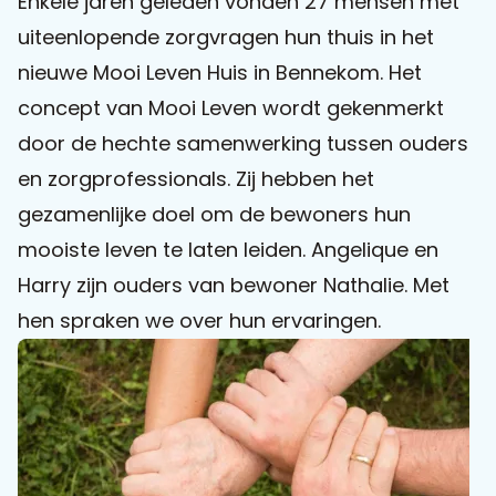
Enkele jaren geleden vonden 27 mensen met
uiteenlopende zorgvragen hun thuis in het
Praat mee
nieuwe Mooi Leven Huis in Bennekom. Het
concept van Mooi Leven wordt gekenmerkt
door de hechte samenwerking tussen ouders
Clientdossier
Wiki
Mijn
Over
Contact
en zorgprofessionals. Zij hebben het
Sophi
Sophi
gezamenlijke doel om de bewoners hun
mooiste leven te laten leiden. Angelique en
Harry zijn ouders van bewoner Nathalie. Met
hen spraken we over hun ervaringen.