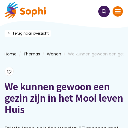
Terug naar overzicht
Home
Thema's
/
/
/
Home
Themas
Wonen
We kunnen gewoon een gezin.
Uit het hart
Leren & ontmoeten
We kunnen gewoon een
gezin zijn in het Mooi leven
Webinars
Huis
E-learnings
Themabijeenkomsten