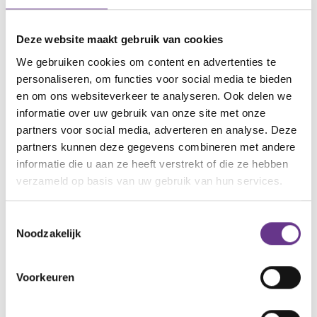
Mooi Leven concept is namelijk dat je de dingen juist
samen doet.”
Deze website maakt gebruik van cookies
“Op dit moment zijn we met name bezig met de
We gebruiken cookies om content en advertenties te
vraag: Hoe geven we de samenwerking goed vorm?
personaliseren, om functies voor social media te bieden
en om ons websiteverkeer te analyseren. Ook delen we
We zijn in gesprek met een directeur en
informatie over uw gebruik van onze site met onze
locatiemanager van Philadelphia en bespreken
partners voor social media, adverteren en analyse. Deze
onder andere wat we op bepaalde momenten doen.
partners kunnen deze gegevens combineren met andere
Dat beslissen we samen en dat vind ik fantastisch.
informatie die u aan ze heeft verstrekt of die ze hebben
Als ouders hebben we inzicht in de financiën en
verzameld op basis van uw gebruik van hun services.
kunnen we keuzes maken. Bij een reguliere
zorginstelling heb je dat niet. Daar word je vaak voor
Toestemmingsselectie
Noodzakelijk
voldongen feiten gesteld. Ik heb het meegemaakt
dat er een ingrijpende wijziging werd doorgevoerd
die pas twee weken van tevoren werd
Voorkeuren
medegedeeld. Bij het Mooi Leven Huis praten we
erover mee en denk we mee over de richting die het