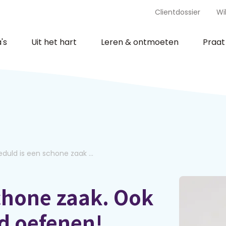
Clientdossier
Wi
's
Uit het hart
Leren & ontmoeten
Praa
duld is een schone zaak ...
chone zaak. Ook
ld oefenen!