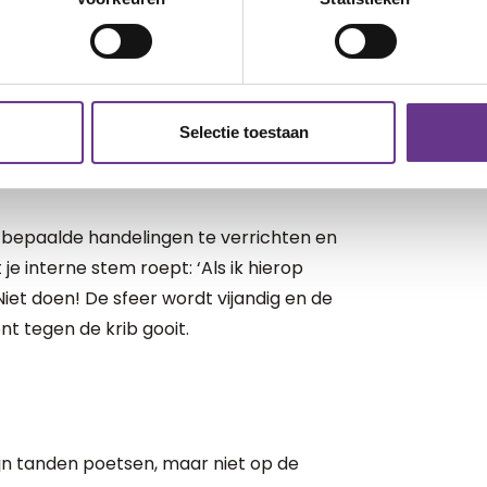
 heel fijn zijn om je kind de vaatwasser uit
atwasser is misschien net teveel. Dus
r is. Alleen de bovenlader misschien?
Selectie toestaan
om bepaalde handelingen te verrichten en
je interne stem roept: ‘Als ik hierop
Niet doen! De sfeer wordt vijandig en de
ont tegen de krib gooit.
 zijn tanden poetsen, maar niet op de