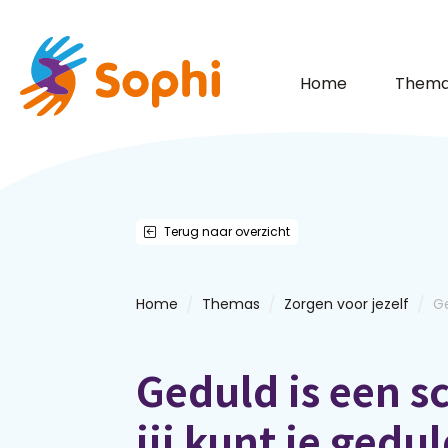
Home
Thema
Terug naar overzicht
/
/
/
Home
Themas
Zorgen voor jezelf
Ge
Geduld is een s
jij kunt je gedu