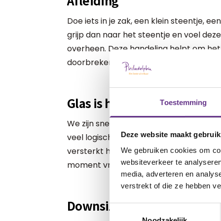
Afleiding
Doe iets in je zak, een klein steentje, een
grijp dan naar het steentje en voel dez
overheen. Deze handeling helpt om het
doorbreken. Het brengt je terug naar he
Glas is halfvol
Toestemming
We zijn snel geneigd die dingen op te so
Deze website maakt gebruik
veel logischer om te kijken naar de dinge
versterkt het positieve gevoel en zorgt 
We gebruiken cookies om cont
websiteverkeer te analyseren
moment vraagt van je kind kan downsize
media, adverteren en analys
verstrekt of die ze hebben v
Downsizen
Toestemmingsselectie
Noodzakelijk