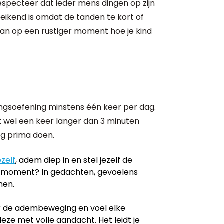
 Respecteer dat ieder mens dingen op zijn
reikend is omdat de tanden te kort of
an op een rustiger moment hoe je kind
ingsoefening minstens één keer per dag.
t wel een keer langer dan 3 minuten
ng prima doen.
ezelf
, adem diep in en stel jezelf de
it moment? In gedachten, gevoelens
men.
ar de adembeweging en voel elke
eze met volle aandacht. Het leidt je