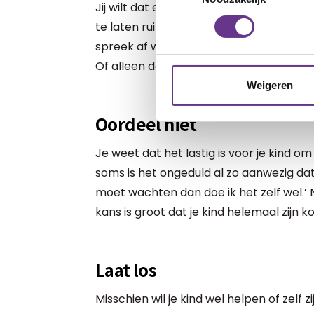
Jij wilt dat er iets gebeurt. En ja, het zou
te laten ruimen. Maar een hele volle va
spreek af wat voor vandaag wel haalbaa
Of alleen de borden?
Weigeren
Oordeel niet
Je weet dat het lastig is voor je kind 
soms is het ongeduld al zo aanwezig dat 
moet wachten dan doe ik het zelf wel.’ 
kans is groot dat je kind helemaal zijn k
Laat los
Misschien wil je kind wel helpen of zelf