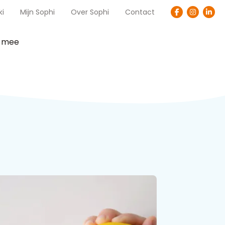
ki
Mijn Sophi
Over Sophi
Contact
t mee