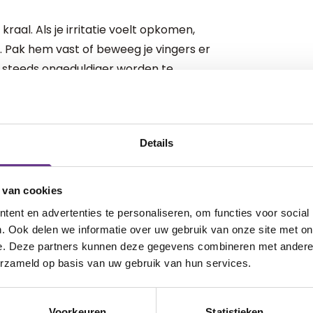
 kraal. Als je irritatie voelt opkomen,
e. Pak hem vast of beweeg je vingers er
 steeds ongeduldiger worden te
t hier en nu.
Details
mmen die niet zijn gelukt. Maar het is
 van cookies
n die die dag wél zijn gelukt. Dit
ervoor dat je de handeling die je op dat
ent en advertenties te personaliseren, om functies voor social
. Ook delen we informatie over uw gebruik van onze site met on
n of zelfs helemaal loslaten.
e. Deze partners kunnen deze gegevens combineren met andere i
erzameld op basis van uw gebruik van hun services.
Voorkeuren
Statistieken