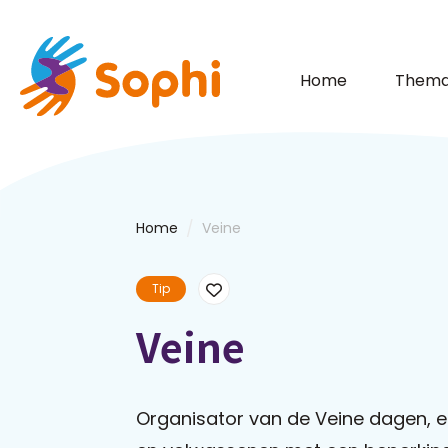
Home
Thema
/
Home
Veine
Tip
Veine
Organisator van de Veine dagen, e