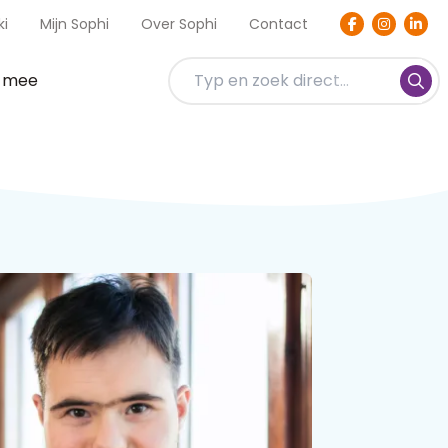
ki
Mijn Sophi
Over Sophi
Contact
t mee