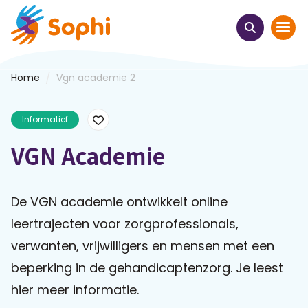
/
Home
Vgn academie 2
Home
Informatief
Thema's
VGN Academie
Uit het hart
Leren & ontmoeten
De VGN academie ontwikkelt online
leertrajecten voor zorgprofessionals,
Webinars
verwanten, vrijwilligers en mensen met een
beperking in de gehandicaptenzorg. Je leest
E-learnings
hier meer informatie.
Themabijeenkomsten