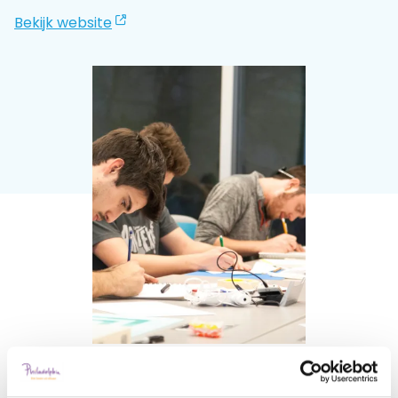
Bekijk website
Praat mee
Clientdossier
Wiki
Mijn
Over
Contact
Sophi
Sophi