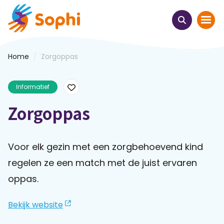
/
Home
Zorgoppas
Home
Informatief
Thema's
Zorgoppas
Uit het hart
Leren & ontmoeten
Voor elk gezin met een zorgbehoevend kind
regelen ze een match met de juist ervaren
Webinars
oppas.
E-learnings
Bekijk website
Themabijeenkomsten