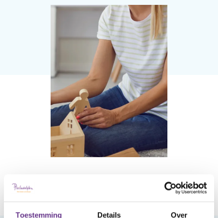
Praat mee
Clientdossier
Wiki
Mijn
Over
Contact
Sophi
Sophi
Toestemming
Details
Over